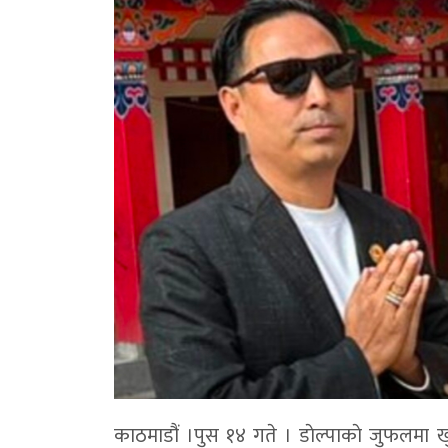
काठमाडौं ।पुस १४ गते । डाेल्पाकाे जुफलमा खु