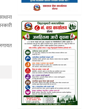
साधाना
जानकारी
र लगायत