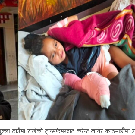
ल्ला ठाउँमा राखेकाे ट्रान्सर्फमरबाट करेन्ट लागेर काठमाडौंमा