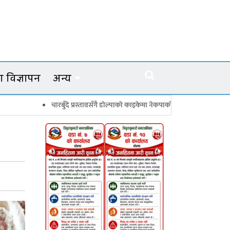
 विज्ञापन
अन्य
चारबुँदे प्रस्तावसँगै डाेल्पाकाे काइकेमा नेकपाकाे ९९ सदस्यीय गाउँ समिति गठन