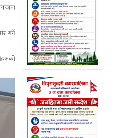
लगन्जमा
र गर्ने
ीहरूको