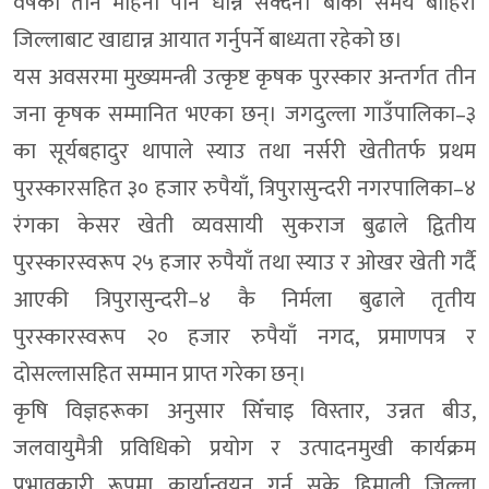
वर्षको तीन महिना पनि धान्न सक्दैन। बाँकी समय बाहिरी
जिल्लाबाट खाद्यान्न आयात गर्नुपर्ने बाध्यता रहेको छ।
यस अवसरमा मुख्यमन्त्री उत्कृष्ट कृषक पुरस्कार अन्तर्गत तीन
जना कृषक सम्मानित भएका छन्। जगदुल्ला गाउँपालिका–३
का सूर्यबहादुर थापाले स्याउ तथा नर्सरी खेतीतर्फ प्रथम
पुरस्कारसहित ३० हजार रुपैयाँ, त्रिपुरासुन्दरी नगरपालिका–४
रंगका केसर खेती व्यवसायी सुकराज बुढाले द्वितीय
पुरस्कारस्वरूप २५ हजार रुपैयाँ तथा स्याउ र ओखर खेती गर्दै
आएकी त्रिपुरासुन्दरी–४ कै निर्मला बुढाले तृतीय
पुरस्कारस्वरूप २० हजार रुपैयाँ नगद, प्रमाणपत्र र
दोसल्लासहित सम्मान प्राप्त गरेका छन्।
कृषि विज्ञहरूका अनुसार सिँचाइ विस्तार, उन्नत बीउ,
जलवायुमैत्री प्रविधिको प्रयोग र उत्पादनमुखी कार्यक्रम
प्रभावकारी रूपमा कार्यान्वयन गर्न सके हिमाली जिल्ला