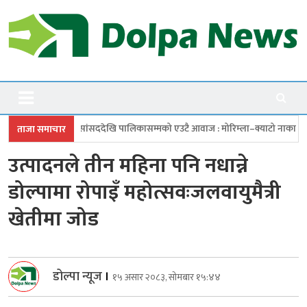
Skip
to
content
Dolpanews
Online Photo News Portal
ददेखि पालिकासम्मको एउटै आवाज : मोरिम्ला–क्याटो नाका तत्काल खोल
चारबुँद
ताजा समाचार
उत्पादनले तीन महिना पनि नधान्ने
डोल्पामा रोपाइँ महोत्सवःजलवायुमैत्री
खेतीमा जोड
डोल्पा न्यूज
।
१५ असार २०८३, सोमबार १५:४४