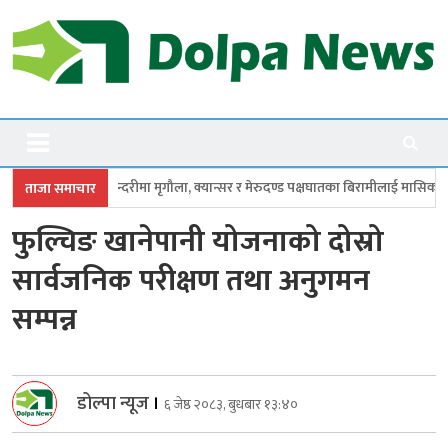
Skip
to
content
Dolpanews
Online Photo News Portal
मा मृगौला, क्यान्सर र मेरुदण्ड पक्षघातका बिरामीलाई मासिक ५ हजार
सांसददेखि पा
ताजा समाचार
फुल्चिङ खानेपानी योजनाको दोस्रो
सार्वजनिक परीक्षण तथा अनुगमन
सम्पन्न
डोल्पा न्यूज
।
६ जेष्ठ २०८३, बुधबार १३:४०