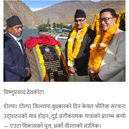
विष्णुप्रसाद देवकोटा
डोल्पा। डोल्पा जिल्लामा बुधबारकाे दिन केवल भौतिक संरचना
उद्घाटनको मात्र होइन, दुई प्रतीकात्मक यात्राको प्रारम्भ बन्यो
— एउटा विकासको पुल, अर्को वीरताको सालिक।