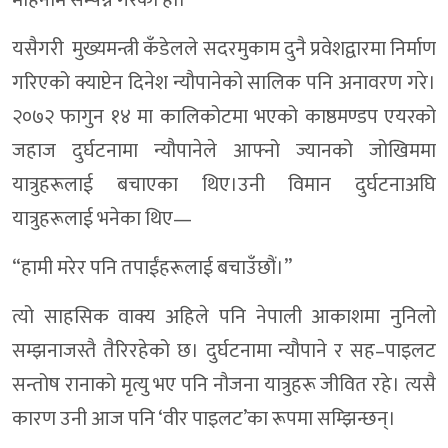
महिनामै सम्पन्न गरेको हो।
यसैगरी मुख्यमन्त्री कँडेलले सदरमुकाम दुनै प्रवेशद्वारमा निर्माण
गरिएको क्याप्टेन दिनेश न्यौपानेको सालिक पनि अनावरण गरे।
२०७२ फागुन १४ मा कालिकोटमा भएको काष्ठमण्डप एयरको
जहाज दुर्घटनामा न्यौपानेले आफ्नो ज्यानको जोखिममा
यात्रुहरूलाई बचाएका थिए।उनी विमान दुर्घटनाअघि
यात्रुहरूलाई भनेका थिए—
“हामी मरेर पनि तपाईंहरूलाई बचाउँछौं।”
त्यो साहसिक वाक्य अहिले पनि नेपाली आकाशमा नुनिलो
सम्झनाजस्तै तैरिरहेको छ। दुर्घटनामा न्यौपाने र सह–पाइलट
सन्तोष रानाको मृत्यु भए पनि नौजना यात्रुहरू जीवित रहे। त्यसै
कारण उनी आज पनि ‘वीर पाइलट’का रूपमा सम्झिन्छन्।