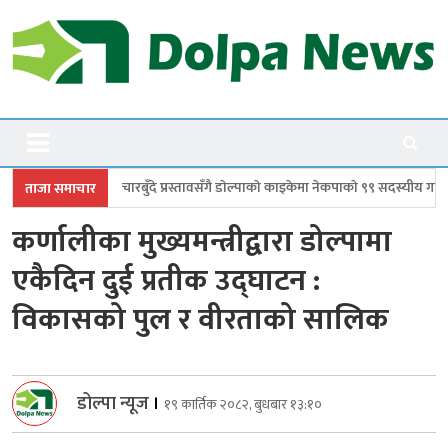
Skip
to
content
Dolpanews
Online Photo News Portal
ँदे प्रस्तावसँगै डाेल्पाकाे काइकेमा नेकपाकाे ९९ सदस्यीय गाउँ समिति गठन
डोल्पाम
ताजा समाचार
कर्णालीका मुख्यमन्त्रीद्वारा डोल्पामा
एकैदिन दुई प्रतीक उद्घाटन :
विकासको पुल र वीरताको सालिक
डोल्पा न्यूज
।
१९ कार्तिक २०८२, बुधबार १३:१०