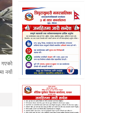
ँदै गएको
मा नयाँ