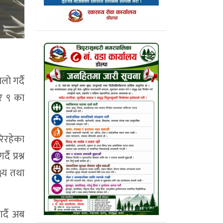
लो गर्दै
 र ९ का
रिरहेका
 प्रश्न
ष्य तथा
र्दै अब