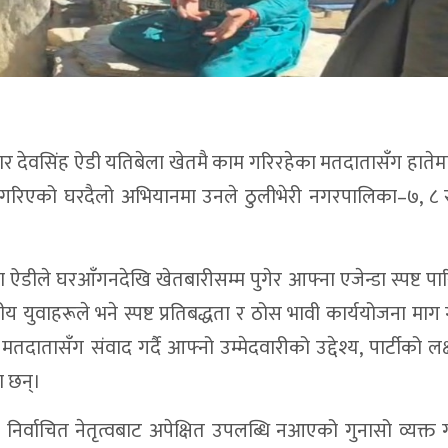
उम्मेदवार देवसिंह ऐडी यतिबेला खेतमै काम गरिरहेका मतदातासँग हातेमा
सुरु गरिएको घरदैलो अभियानमा उनले ठुलीभेरी नगरपालिका–७, ८
िएका ऐडीले घरआँगनदेखि खेतबारीसम्म पुगेर आफ्ना एजेन्डा स्पष्ट पा
युवाहरूले भने स्पष्ट प्रतिबद्धता र ठोस भावी कार्ययोजना माग गर्दै
ातासँग संवाद गर्दै आफ्नो उम्मेदवारीको उद्देश्य, पार्टीको लक्
का छन्।
र्वाचित नेतृत्वबाट अपेक्षित उपलब्धि नआएको गुनासो व्यक्त ग