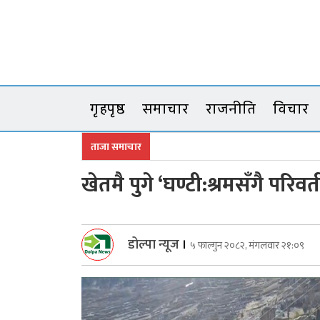
Skip
to
content
गृहपृष्ठ
समाचार
राजनीति
विचार
ताजा समाचार
खेतमै पुगे ‘घण्टी:श्रमसँगै परि
डोल्पा न्यूज
।
५ फाल्गुन २०८२, मंगलवार २१:०९