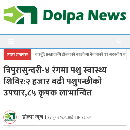
Skip
to
content
Dolpanews
Online Photo News Portal
प्रस्तावसँगै डाेल्पाकाे काइकेमा नेकपाकाे ९९ सदस्यीय गाउँ समिति गठन
डोल्पामा प्र
ताजा समाचार
त्रिपुरासुन्दरी-४ रंगमा पशु स्वास्थ्य
शिविर:२ हजार बढी पशुपन्छीकाे
उपचार,८५ कृषक लाभान्वित
डोल्पा न्यूज
।
१३ पुष २०८२, आईतवार १८:५२