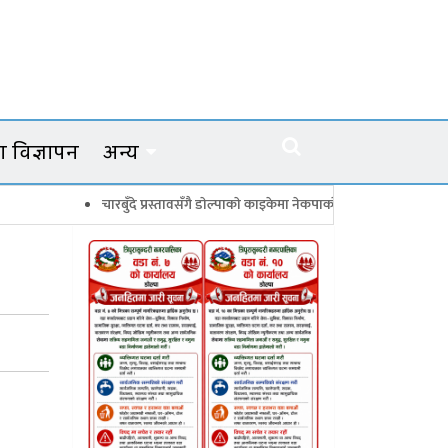
 विज्ञापन
अन्य
चारबुँदे प्रस्तावसँगै डाेल्पाकाे काइकेमा नेकपाकाे ९९ सदस्यीय गाउँ समिति गठन