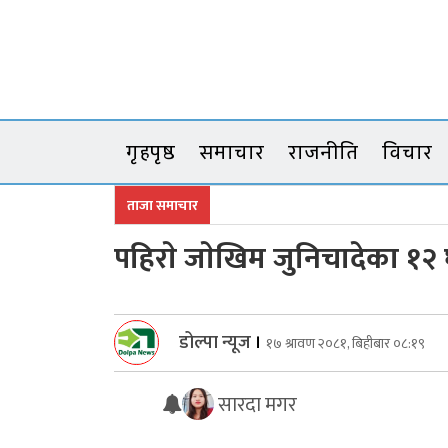
Skip
to
content
गृहपृष्ठ
समाचार
राजनीति
विचार
ताजा समाचार
पहिराे जाेखिम जुनिचादेका १२ 
डोल्पा न्यूज
।
१७ श्रावण २०८१, बिहीबार ०८:१९
सारदा मगर