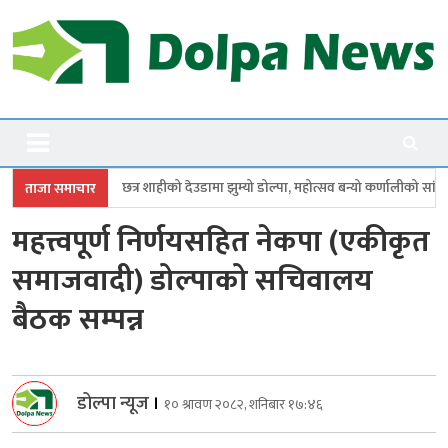
Skip
to
content
Dolpanews
Online Photo News Portal
ाहीको देउडामा झुम्यो डोल्पा, महोत्सव बन्यो कर्णालीको सांगीतिक उत्सव
त्रिपुरास
ताजा समाचार
महत्त्वपूर्ण निर्णयसहित नेकपा (एकीकृत
समाजवादी) डोल्पाको सचिवालय
बैठक सम्पन्न
डोल्पा न्यूज
।
१० श्रावण २०८२, शनिबार १७:४६