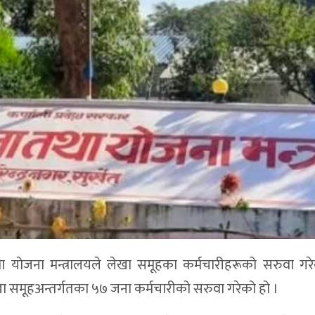
तथा योजना मन्त्रालयले लेखा समूहका कर्मचारीहरूको सरुवा ग
 लेखा समूहअन्तर्गतका ५७ जना कर्मचारीको सरुवा गरेको हो ।