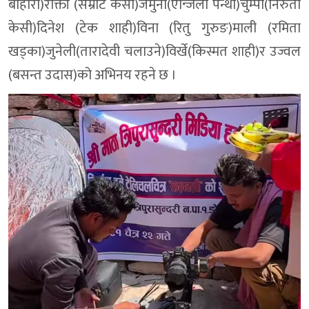
बोहोरा)राक्ती (सम्राट केसी)जमुना(एन्जिला पन्थी)चुम्पी(निरुता
केसी)दिनेश (टेक शाही)विना (रितु गुरुङ)माली (रमिता
खड्का)जुनेली(तारादेवी चलाउने)विर्खे(किस्मत शाही)र उज्वल
(बसन्त उदास)को अभिनय रहने छ ।