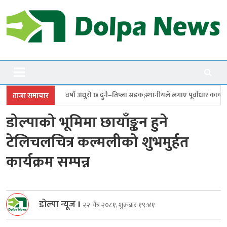
Skip
to
content
Dolpanews
Online Photo News Portal
ो छ दुनै–तिप्ला सडक;स्थानीयले लगाए पूर्वाधार कार्यालयमा ताला
छत्र शाहीको देउ
ताजा समाचार
डोल्पाको भूमिमा छायाँङ्कन हुने
टेलिचलचित्र कल्मलीको शुभमुर्हत
कार्यक्रम सम्पन्न
डोल्पा न्यूज
।
२२ चैत्र २०८१, शुक्रबार १९:४१