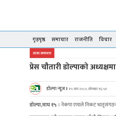
Skip
to
content
गृहपृष्ठ
समाचार
राजनीति
विचार
ताजा समाचार
प्रेस चाैतारी डाेल्पाकाे अध्यक्षम
डोल्पा न्यूज
।
१५ माघ २०८०, सोमबार १६:५१
डाेल्पा,माघ १५
। नेकपा एमाले निकट भातृसंगठन प्