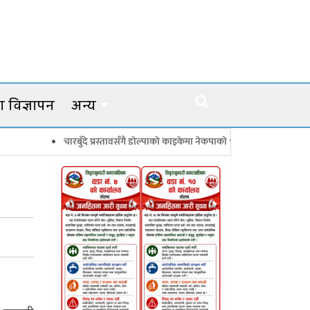
 विज्ञापन
अन्य
चारबुँदे प्रस्तावसँगै डाेल्पाकाे काइकेमा नेकपाकाे ९९ सदस्यीय गाउँ समिति गठन