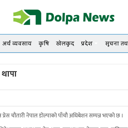
Dolpanews
Online Photo News Portal
अर्थ व्यवसाय
कृषि
खेलकुद
प्रदेश
सूचना तथा
ा थापा
रेस चाैतारी नेपाल डाेल्पाकाे पाँचौ अधिबेशन सम्पन्न भएकाे छ ।