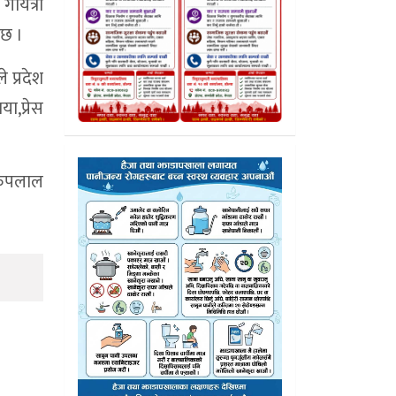
गायत्री
 छ ।
े प्रदेश
या,प्रेस
 रुपलाल