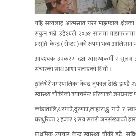
यहि सत्यलाई आत्मसात गरेर माझफाल क्षेत्रका
सकुन भन्ने उद्देश्यले २०७१ सालमा माझफालमा भईरह
प्रसुति केन्द्र ( सेन्टर ) काे रुपमा भब्य आलिसान
आबश्यक उपकरण दक्ष स्वास्थ्यकर्मी र सुलभ आ
संचारका साथ आशा पलाएको थियाे ।
ठुलिभेरीनगरपालिका केन्द्र जुफाल देखि झण्डै २४
स्वास्थ्य चाैकीकाे क्याचमेन्ट एरियाकाे जनघनत्व प
कांडातालि,थरगाउँ,दुरगाउ,लाहारा,हुं गाउँ र 
घरधुरिका २ हजार ९ सय सत्तरी जनसंख्याकाे हारा
प्राथमिक उपचार केन्द्र स्वास्थ्य चाैकी हुदै सुव