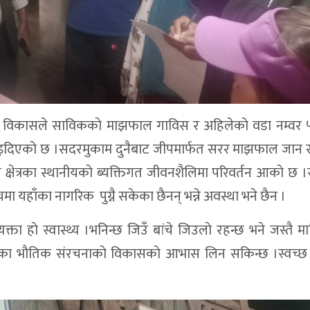
का विकासले साविककाे माझफाल गाविस र अहिलेकाे वडा नम्वर 
घटाइदिएकाे छ ।सदरमुकाम दुनैबाट जीपमार्फत सरर माझफाल जान
ेत्रका स्थानीयकाे ब्यक्तिगत जीवनशैलिमा परिवर्तन आकाे छ ।स्
ँचमा यहाँका नागरिक पुग्नै सकेका छैनन् भन्ने अवस्था भने छैन ।
 हाे स्वास्थ्य ।भनिन्छ जिउँ बांचे जिउलाे रहन्छ भने जस्तै म
यतका भाैतिक संरचनाकाे विकासकाे आभास लिन सकिन्छ ।स्वच्छ 