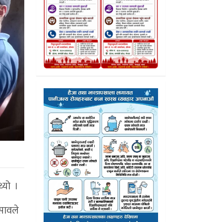
थ्यो ।
हिसावले