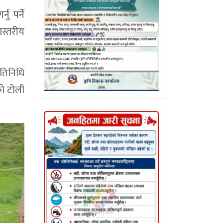
ु पर्ने
ास्तरीय
तिनिधि
ाे टाेली