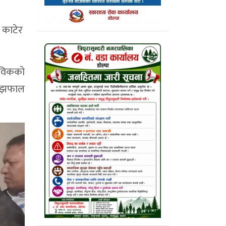
ई काटेर
ाविककाे
माझफाल