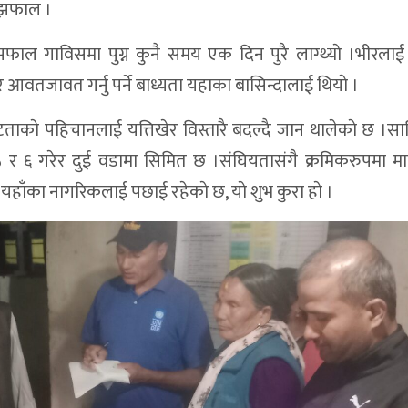
ाझफाल ।
फाल गाविसमा पुग्न कुनै समय एक दिन पुरै लाग्थ्याे ।भीरला
र आवतजावत गर्नु पर्ने बाध्यता यहाका बासिन्दालाई थियाे ।
काे पहिचानलाई यत्तिखेर विस्तारै बदल्दै जान थालेकाे छ ।स
 र ६ गरेर दुई वडामा सिमित छ ।संघियतासंगै क्रमिकरुपमा 
हाँका नागरिकलाई पछाई रहेकाे छ, याे शुभ कुरा हाे ।