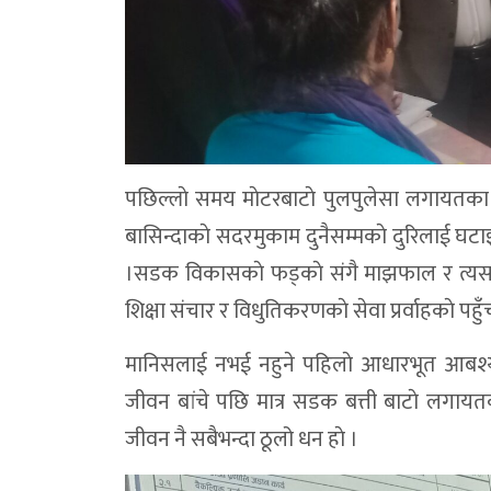
पछिल्लाे समय माेटरबाटाे पुलपुलेसा लगायत
बासिन्दाकाे सदरमुकाम दुनैसम्मकाे दुरिलाई 
।सडक विकासकाे फड्काे संगै माझफाल र त्यस क्ष
शिक्षा संचार र विधुतिकरणकाे सेवा प्रर्वाहकाे पहु
मानिसलाई नभई नहुने पहिलाे आधारभूत आबश्यक्ता
जीवन बांचे पछि मात्र सडक बत्ती बाटाे लगा
जीवन नै सबैभन्दा ठूलो धन हाे ।