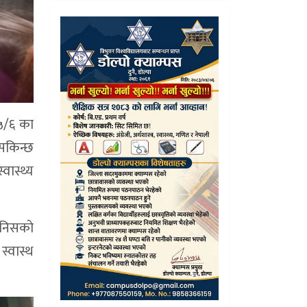
५/६ का
 सकिन्छ
वास्थ्य
ानिसकाे
स्वास्थ