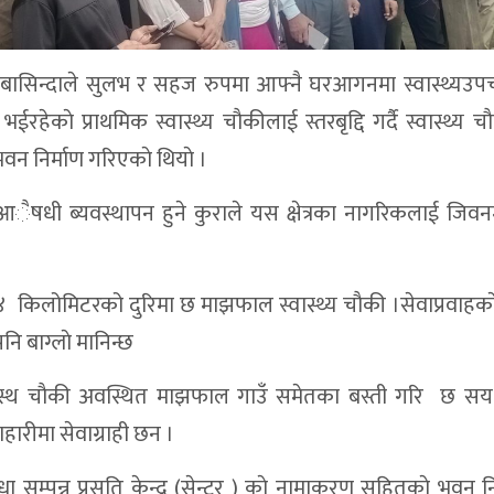
 बासिन्दाले सुलभ र सहज रुपमा आफ्नै घरआगनमा स्वास्थ्यउपच
ेकाे प्राथमिक स्वास्थ्य चाैकीलाई स्तरबृद्दि गर्दै स्वास्थ्य चाै
 भवन निर्माण गरिएकाे थियाे ।
ैषधी ब्यवस्थापन हुने कुराले यस क्षेत्रका नागरिकलाई जिवन
 किलोमिटरको दुरिमा छ माझफाल स्वास्थ्य चाैकी ।सेवाप्रवाहकाे द
नि बाग्लाे मानिन्छ
स्वास्थ चाैकी अवस्थित माझफाल गाउँ समेतका बस्ती गरि छ सय 
हारीमा सेवाग्राही छन ।
िधा सम्पन्न प्रसुति केन्द्र (सेन्टर ) काे नामाकरण सहितकाे भवन नि