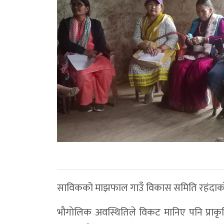
साविककाे माझफाल गाउँ विकास समिति रहंदाकाे बखत
भाैगाेलिक अवस्थितिले विकट मानिए पनि प्राकृतिक