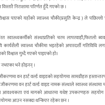
स्तारै निराशामा परिर्णत हुँदै गएकाे छ ।
्वास पाएकाे यहाँकाे स्वास्थ्य चाैकी(प्रसुति केन्द्र ) ले पछिल्ला
कार्यरत स्वास्थ्यकर्मीकाे संस्थाप्रतिकाे चरम लापरवाही,फितलो ब्य
ायि कार्यशैली स्वास्थ्य चाैकीमा भइरहेकाे अपारदर्शी गतिविधि 
े विश्वास गुम्दै गएकाे पाइएकाे हाे।
 नभएका भने हाेइनन् ।
सहजीकरणमा वन हार्ट वर्ल्ड वाइडको सहयोगमा सामग्रीहरु हस्तान्त
रणमा वन हार्ट वर्ल्ड वाइड नामक संस्थाले स्वास्थ्य संस्थामा च
पक्षकाे आवश्यकता एवं मागकाे आधारमा यथेष्ट उपकरणहरु सहयाेग
ाेगमा आउन नसक्दा थन्किएर रहेका छन ।