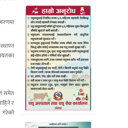
े चरणमा
वस्थापन
लगायतका
रण समेत
ाहिने र
 गरेकाे