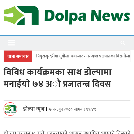
Skip
to
content
Dolpanews
Online Photo News Portal
ुरासुन्दरीमा मृगौला, क्यान्सर र मेरुदण्ड पक्षघातका बिरामीलाई मासिक ५ हजार
सांस
ताजा समाचार
विविध कार्यक्रमका साथ डाेल्पामा
मनाईयाे ७४ अौ प्रजातन्त्र दिवस
डोल्पा न्यूज
।
७ फाल्गुन २०८०, सोमबार १९:४९
डाेल्पा,फागुन ७ गते ।जनताकाे शासन स्थापित भएकाे दिनकाे