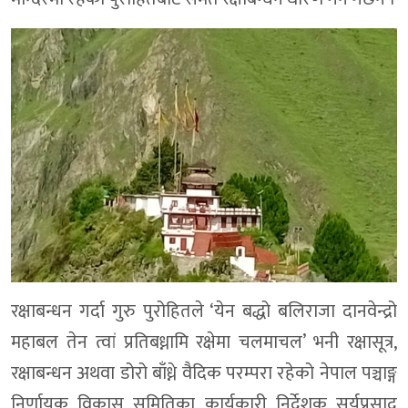
रक्षाबन्धन गर्दा गुरु पुरोहितले ‘येन बद्धो बलिराजा दानवेन्द्रो
महाबल तेन त्वां प्रतिबध्नामि रक्षेमा चलमाचल’ भनी रक्षासूत्र,
रक्षाबन्धन अथवा डोरो बाँध्ने वैदिक परम्परा रहेको नेपाल पञ्चाङ्ग
निर्णायक विकास समितिका कार्यकारी निर्देशक सूर्यप्रसाद