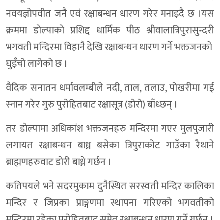
नवयज्ञोपवीत जनै एवं रक्षाबन्धन धारण गरेर मनाइदै छ ।यस
क्रममा डाेल्पाकाे प्रशिद्द धार्मिक पीठ श्रीवालात्रिपुरासुन्दरी
भगवती मन्दिरमा विहानै देखि रक्षाबन्धन धारण गर्ने भक्तजनको
घुइँचो लागेकाे छ ।
वैदिक सनातन धर्मावलम्बीले नदी, ताल, तलाउ, पोखरीमा गई
स्नान गरेर गुरु पुरोहितबाट रक्षासूत्र (डोरो) बाँध्छन् ।
तर डाेल्पामा अधिकांश भक्तजनहरु मन्दिरमा गएर मुलपुजारी
लगायत रक्षाबन्धन बाध्न बसेका त्रिपुराकाेट गाउँका रैथाने
ब्राह्मणहरुवाट डाेरी बाध्ने गर्छन ।
कतिपयले भने सदरमुकाम दुनैस्थित सरस्वती मन्दिर कालिका
मन्दिर र जिप्रका प्राङ्गणमा स्थापना गरिएकाे भगवतीकाे
मन्दिरमा रहेका पुराेहितबाट समेत रक्षाबन्धन धारण गर्ने गर्छन ।