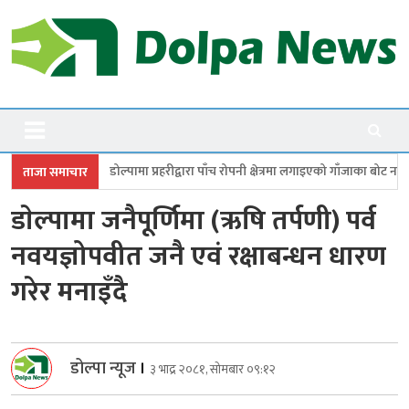
Skip
to
content
Dolpanews
Online Photo News Portal
ा प्रहरीद्वारा पाँच रोपनी क्षेत्रमा लगाइएको गाँजाका बोट नष्ट
जगदुल्लामा बालविवा
ताजा समाचार
डाेल्पामा जनैपूर्णिमा (ऋषि तर्पणी) पर्व
नवयज्ञोपवीत जनै एवं रक्षाबन्धन धारण
गरेर मनाइँदै
डोल्पा न्यूज
।
३ भाद्र २०८१, सोमबार ०९:१२