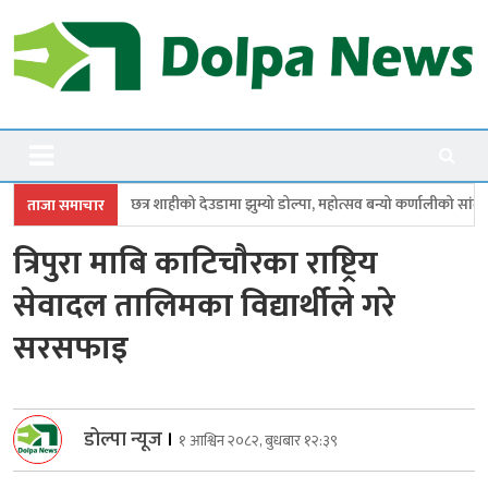
Skip
to
content
Dolpanews
Online Photo News Portal
ाहीको देउडामा झुम्यो डोल्पा, महोत्सव बन्यो कर्णालीको सांगीतिक उत्सव
त्रिपुरासु
ताजा समाचार
त्रिपुरा माबि काटिचाैरका राष्ट्रिय
सेवादल तालिमका विद्यार्थीले गरे
सरसफाइ
डोल्पा न्यूज
।
१ आश्विन २०८२, बुधबार १२:३९