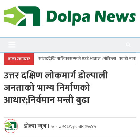
Skip
to
content
Dolpanews
Online Photo News Portal
ददेखि पालिकासम्मको एउटै आवाज : मोरिम्ला–क्याटो नाका तत्काल खोल
चारबुँद
ताजा समाचार
उत्तर दक्षिण लोकमार्ग डोल्पाली
जनताको भाग्य निर्माणको
आधार;निर्वमान मन्त्री बुढा
डोल्पा न्यूज
।
७ भाद्र २०८१, शुक्रबार ०७:४५