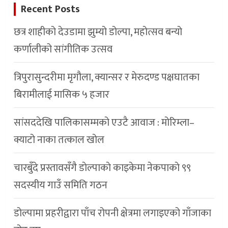
Recent Posts
छत्र शाहीको देउडामा झुम्यो डोल्पा, महोत्सव बन्यो
कर्णालीको सांगीतिक उत्सव
त्रिपुरासुन्दरीमा मृगौला, क्यान्सर र मेरुदण्ड पक्षघातका
बिरामीलाई मासिक ५ हजार
सांसददेखि पालिकासम्मको एउटै आवाज : मोरिम्ला–
क्याटो नाका तत्काल खोल
चारबुँदे प्रस्तावसँगै डाेल्पाकाे काइकेमा नेकपाकाे ९९
सदस्यीय गाउँ समिति गठन
डोल्पामा प्रहरीद्वारा पाँच रोपनी क्षेत्रमा लगाइएको गाँजाका