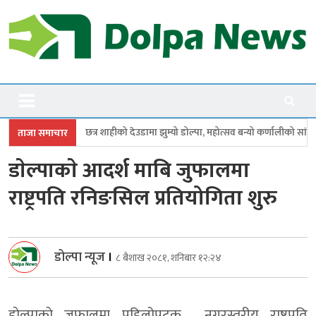
Skip
to
content
Dolpanews
Online Photo News Portal
ाहीको देउडामा झुम्यो डोल्पा, महोत्सव बन्यो कर्णालीको सांगीतिक उत्सव
त्रिपुरास
ताजा समाचार
डाेल्पाकाे आदर्श माबि जुफालमा
राष्ट्रपति रनिङसिल प्रतियोगिता शुरु
डोल्पा न्यूज
।
८ बैशाख २०८१, शनिबार १२:२४
डाेल्पाकाे जुफालमा पहिलोपटक नगरस्तरीय राष्ट्रपति