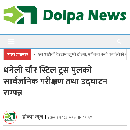
Skip
to
content
Dolpanews
Online Photo News Portal
ीको देउडामा झुम्यो डोल्पा, महोत्सव बन्यो कर्णालीको सांगीतिक उत्सव
त्रिपुरासुन
ताजा समाचार
धनेली चौर स्टिल ट्रस पुलकाे
सार्वजनिक परीक्षण तथा उद्घाटन
सम्पन्न
डोल्पा न्यूज
।
३ असार २०८२, मंगलवार ०१:५१