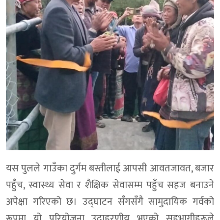
यस पुलले गाउँका दुर्गम बस्तीलाई आपसी आवतजावत, बजार
पहुँच, स्वास्थ्य सेवा र शैक्षिक सेवासम्म पहुँच सहज बनाउने
अपेक्षा गरिएको छ। उद्घाटन सँगसँगै सामुदायिक गर्वको
रूपमा यो परियोजना उदाहरणीय भएको सहभागीहरूले