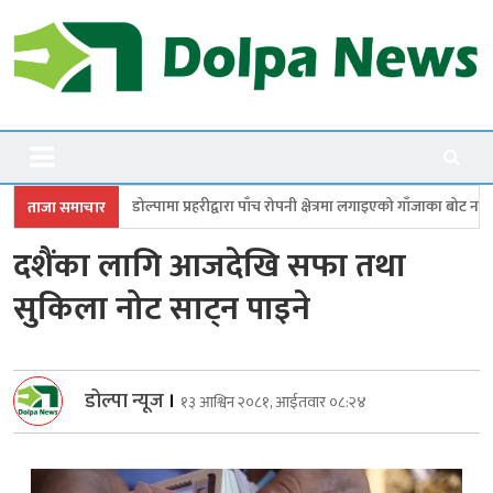
Skip
to
content
Dolpanews
Online Photo News Portal
ा प्रहरीद्वारा पाँच रोपनी क्षेत्रमा लगाइएको गाँजाका बोट नष्ट
जगदुल्लामा बालविवा
ताजा समाचार
दशैंका लागि आजदेखि सफा तथा
सुकिला नोट साट्न पाइने
डोल्पा न्यूज
।
१३ आश्विन २०८१, आईतवार ०८:२४