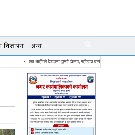
 विज्ञापन
अन्य
ाहीको देउडामा झुम्यो डोल्पा, महोत्सव बन्यो कर्णालीको सांगीतिक उत्सव
त्रिपुरास