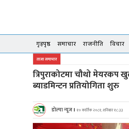
Skip
to
content
गृहपृष्ठ
समाचार
राजनीति
विचार
ताजा समाचार
त्रिपुराकोटमा चौथो मेयरकप ख
ब्याडमिन्टन प्रतियोगिता शुरु
डोल्पा न्यूज
।
१० कार्तिक २०८१, शनिबार १८:३३