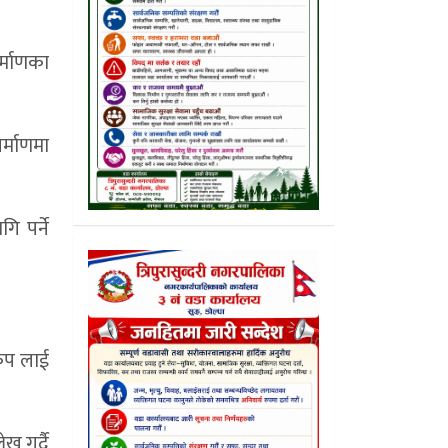
र्माणका
र्माणमा
ि पर्ने
रकप लाई
ख गर्दै