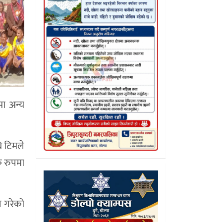
मा अन्य
ि टिमले
क रुपमा
 गरेको