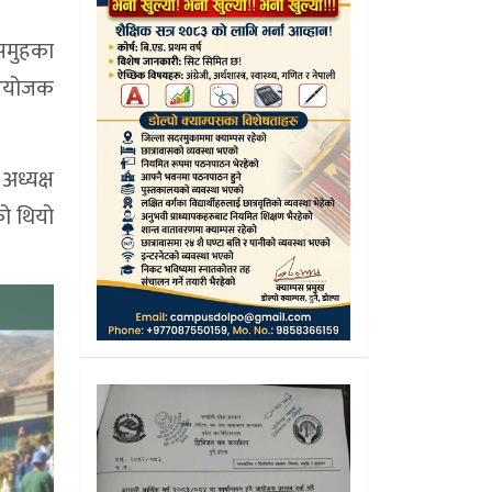
समुहका
 आयोजक
अध्यक्ष
को थियो