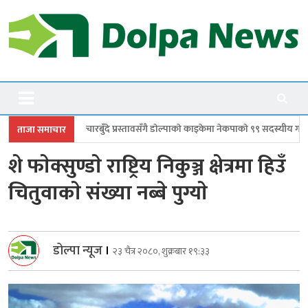
Skip
to
content
Dolpanews
Online Photo News Portal
ँदे प्रस्तावसँगै डाेल्पाकाे काइकेमा नेकपाकाे ९९ सदस्यीय गाउँ समिति गठन
डोल्पामा
ताजा समाचार
शे फाेक्सुण्डाे राष्ट्रिय निकुञ्ज क्षेत्रमा हिउँ
चितुवाकाे संख्या नब्बे पुग्याे
डोल्पा न्यूज
।
२३ चैत्र २०८०, शुक्रबार १९:३३