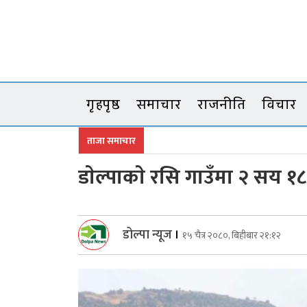
Skip
to
content
गृहपृष्ठ
समाचार
राजनीति
विचार
ताजा समाचार
डाेल्पाकाे रसि गाउँमा २ सय १८
डोल्पा न्यूज
।
१५ चैत्र २०८०, बिहीबार २१:१२