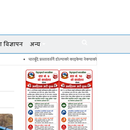
 विज्ञापन
अन्य
चारबुँदे प्रस्तावसँगै डाेल्पाकाे काइकेमा नेकपाकाे ९९ सदस्यीय गाउँ समिति गठन