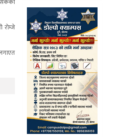
ित्सकको
 रोम्जे
ल लगाएत