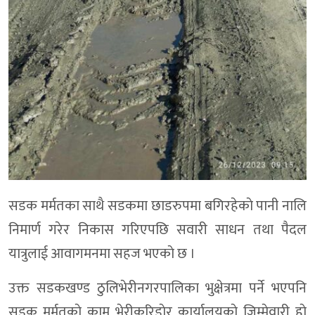
सडक मर्मतका साथै सडकमा छाडरुपमा बगिरहेकाे पानी नालि
निमार्ण गरेर निकास गरिएपछि सवारी साधन तथा पैदल
यात्रुलाई आवागमनमा सहज भएकाे छ ।
उक्त सडकखण्ड ठुलिभेरीनगरपालिका भुक्षेत्रमा पर्ने भएपनि
सडक मर्मतकाे काम भेरीकरिडाेर कार्यालयकाे जिम्मेवारी हाे