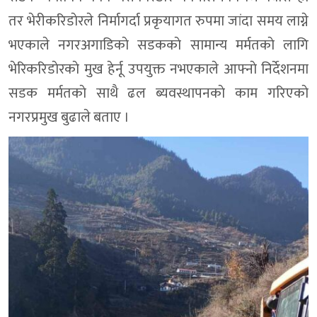
तर भेरीकरिडाेरले निर्मागर्दा प्रकृयागत रुपमा जांदा समय लाग्ने
भएकाले नगरअगाडिकाे सडककाे सामान्य मर्मतकाे लागि
भेरिकरिडाेरकाे मुख हेर्नू उपयुक्त नभएकाले आफ्नाे निर्देशनमा
सडक मर्मतकाे साथै ढल ब्यवस्थापनकाे काम गरिएकाे
नगरप्रमुख बुढाले बताए ।