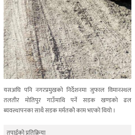
यसअघि पनि नगरप्रमुखकाे निर्देशनमा जुफाल विमानस्थल
तलतीर माेतिपुर गाउँमाथि पर्ने सडक खण्डकाे ढल
ब्यवस्थापनका साथै सडक मर्मतकाेे काम भएकाे थियाे ।
तपाईको प्रतिक्रिया