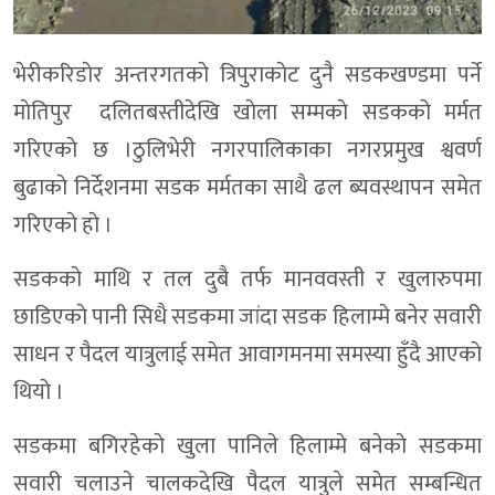
भेरीकरिडाेर अन्तरगतकाे त्रिपुराकाेट दुनै सडकखण्डमा पर्ने
माेतिपुर दलितबस्तीदेखि खाेला सम्मकाे सडककाे मर्मत
गरिएकाे छ ।ठुलिभेरी नगरपालिकाका नगरप्रमुख श्ववर्ण
बुढाकाे निर्देशनमा सडक मर्मतका साथै ढल ब्यवस्थापन समेत
गरिएकाे हाे ।
सडककाे माथि र तल दुबै तर्फ मानववस्ती र खुलारुपमा
छाडिएकाे पानी सिधै सडकमा जांदा सडक हिलाम्मे बनेर सवारी
साधन र पैदल यात्रुलाई समेत आवागमनमा समस्या हुँदै आएकाे
थियाे ।
सडकमा बगिरहेकाे खुला पानिले हिलाम्मे बनेकाे सडकमा
सवारी चलाउने चालकदेखि पैदल यात्रुले समेत सम्बन्धित