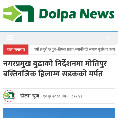
Skip
to
content
Dolpanews
Online Photo News Portal
ो छ दुनै–तिप्ला सडक;स्थानीयले लगाए पूर्वाधार कार्यालयमा ताला
छत्र शाहीको देउड
ताजा समाचार
नगरप्रमुख बुढाकाे निर्देशनमा माेतिपुर
बस्तिनजिक हिलाम्य सडककाे मर्मत
डोल्पा न्यूज
।
१० पुष २०८०, मंगलवार १२:५३