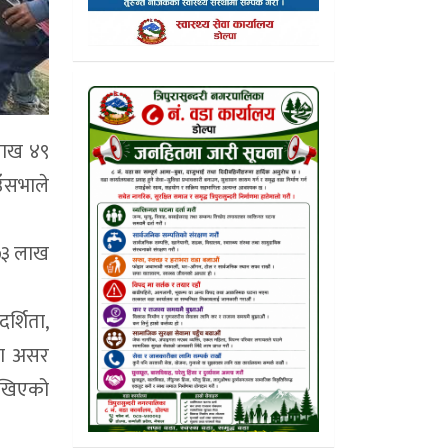
लाख ४९
उँसभाले
 ७३ लाख
र्शिता,
का असर
 राखिएको