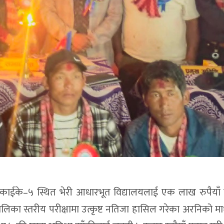
 भन्दै काईके–५ स्थित भेरी आधारभूत विद्यालयलाई एक लाख रुपैया
ालिका स्तरीय परीक्षामा उत्कृष्ट नतिजा हासिल गरेका अरनिको म