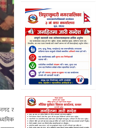
ँ नगद र
ाध्यमिक