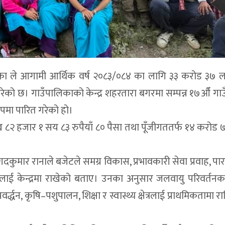
लिका ले आगामी आर्थिक वर्ष २०८३/०८४ का लागि ३३ करोड ३७ 
रेको छ। गाउँपालिकाको केन्द्र शहरतारा बगरमा सम्पन्न १७औँ गा
 रूपमा पारित गरेको हो।
ख ८२ हजार १ सय ८३ रुपैयाँ ८० पैसा तथा पूँजीगततर्फ १४ करोड
गदकुमार रानाले बजेटले समग्र विकास, प्रभावकारी सेवा प्रवाह, पारद
ाई केन्द्रमा राखेको बताए। उनका अनुसार जलवायु परिवर्तन
वर्द्धन, कृषि–पशुपालन, शिक्षा र स्वास्थ्य क्षेत्रलाई प्राथमिकतामा