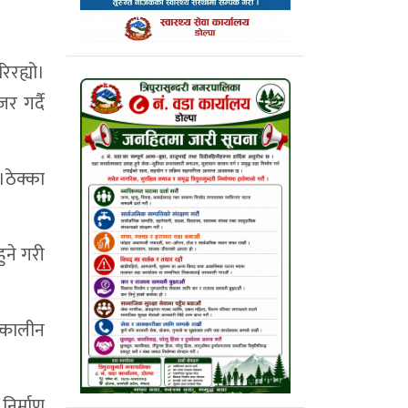
िरह्यो।
र गर्दै
।ठेक्का
ुने गरी
त्कालीन
निर्माण