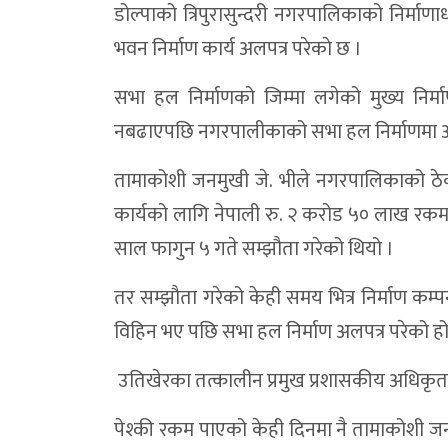
डोल्पाको त्रिपुरासुन्दरी नगरपालिकाको निर्मा
विद्यालयबाट हिँडेका बालक घर पुग्न सकेनन्, भ
भवन निर्माण कार्य अलपत्र परेकाे छ ।
भेरी करिडोर डोल्पामै राख्न नेकपाको अल्टिमेटम:भ
सभा हल निर्माणको जिम्मा लगेको मुख्य निर्
कक्षाकोठामा प्रविधिको पहुँच बढाउँदै त्रिपुरासु
नबढाएपछि नगरपालीकाको सभा हल निर्माणमा अ
डोल्पामा खैरो हेरोइन जस्ताे देखिने पदार्थ र 
तामाकोशी जनमुखी जे. भीले नगरपालिकाको ठ
डाेल्पाकाे करबगाडमा फाइबर काटिँदा तीन दिन 
कार्यको लागि नेपाली रु. २ करोड ५० लाख रक
डोल्पामा बालविवाह रोकथामका लागि १२ बुँदे प्
साल फागुन ५ गते सम्झौता गरेको थियो ।
आम्दानीले खर्च धान्न नसकेपछि छलगाड लघुजलवि
तर सम्झौता गरेको केही समय भित्र निर्माण कम्
कान्छीबजारमा ट्राफिक चेकजाँच :चालक–यात्र
विहिन भए पछि सभा हल निर्माण अलपत्र परेको ह
भेरी करिडोरको सडक पहिरो हटाएपछि सञ्चाल
उतिखेरका तत्कालीन प्रमुख प्रशासकीय अधिकृत
भेरी करिडोरमा सुख्खा पहिरो, दुवैतर्फको याताय
पेश्की रकम पाएको केही दिनमा नै तामाकोशी जनमु
५५ लाख ९० हजार नगद बरामद प्रकरण : स्रोत ख