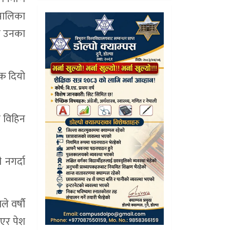
रपालिका
दा उनका
ेक दियो
क विहिन
नगर्दा
े वर्षौ
ाएर पेश