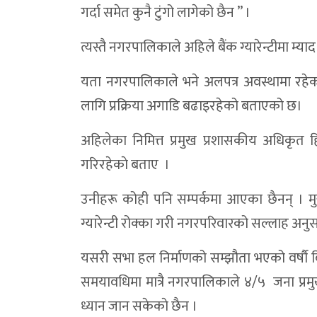
गर्दा समेत कुनै टुंगो लागेको छैन ” ।
डोल्पा ठुलिभेरि र त्रिपुरासुन्दरीमा अझै ५१ प्
डाेल्पा भिजेरको पीडा: सडक छैन, सवारी छैन—
त्यस्तै नगरपालिकाले अहिले बैंक ग्यारेन्टीमा 
खर्च प्रगतिमा शे–फोक्सुण्डो अब्बल, डोल्पाका 
यता नगरपालिकाले भने अलपत्र अवस्थामा रहेक
ठूलीभेरी नगरपालिकाको औसत खर्च ८२.४४ प्रत
लागि प्रक्रिया अगाडि बढाइरहेको बताएको छ।
समाजसेवी बैजीले गरे डाेल्पा गैरीगाउँ बाढीपी
अहिलेका निमित्त प्रमुख प्रशासकीय अधिकृत हि
जिल्ला कृषि विकास कार्यालय प्रमुख विरुद्ध भरष्
गरिरहेकाे बताए ।
डोल्पा अदालतकाे बार्षिक समीक्षा सम्पन्न:आव 
उनीहरू कोही पनि सम्पर्कमा आएका छैनन् । मु
जटिल सुत्केरी अवस्थापछि डोल्पाकी गर्भवतीको स
ग्यारेन्टी रोक्का गरी नगरपरिवारको सल्लाह अन
डोल्पाका दुई पालिकाकाे आर्थिक वर्षको भुक्ता
यसरी सभा हल निर्माणको सम्झौता भएको वर्षौ बि
तीव्र गतिका कारण डोल्पामा नगर बस सडकबाट 
समयावधिमा मात्रै नगरपालिकाले ४/५ जना प्र
डोल्पामा स्याक नेपालको काम अलपत्र, विद्या
ध्यान जान सकेकाे छैन ।