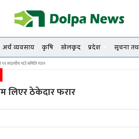
Dolpanews
Online Photo News Portal
अर्थ व्यवसाय
कृषि
खेलकुद
प्रदेश
सूचना तथा
पाकाे ९९ सदस्यीय गाउँ समिति गठन
ो गाँजाका बोट नष्ट
रकम लिएर ठेकेदार फरार
िना बोहोराको साहसी अभियान
ा भत्ता नवीकरण काठमाडौं–नेपालगञ्जमा पनि गरिने
्षभित्र टुंगिने
दशकको अभियान