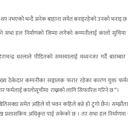
रतिशत बालविवाह,९९% प्रेम सम्बन्धबाट
स्वास्थ्य उपकरण पनि काँधमै
म्याद थप नभएको भन्दै अनेक बाहाना समेत बनाइरहेको उनको भनाइ छ
८ स्थानीय तहमध्ये सबैभन्दा अगाडि
ो सभा हल निर्माणको जिम्मा लगेको कम्पनीलाई कालो सुचिमा र
िशत, मुद्केचुला गाउँपालिकाको ५८.६८ प्रतिशत
डितलाई सहयाेग
राचन्द्र धरलाले पीडितको समस्यालाई मध्यनजर गर्दै बारम्बार
टचार मुद्दा
२०८२/०८३ मा ७६ मुद्दा फैसला, २६ अझै बाँकी
ख्य ठेकेदार कम्पनीका सञ्चालक फरार रहेका कारण युक्त फर्म
ेनाको हेलिकप्टरमार्फत सुर्खेत उद्धार
ुसार फर्मलाई कालोसूचीमा राख्नको लागि सिफारिश गरिने छ “।
नी, खर्च विवरण सार्वजनिक
तिसक्दा समेत अहिले यो भवन कहिले बन्ने हो टुंगो छैन। सम्झौ
चिप्लियो, ४२ यात्रु सकुशल
मुख प्रशासकिय अधिकृत पाई सकेको छ । तर सभा हल निर्माणमा
लयका शौचालय अधुरै