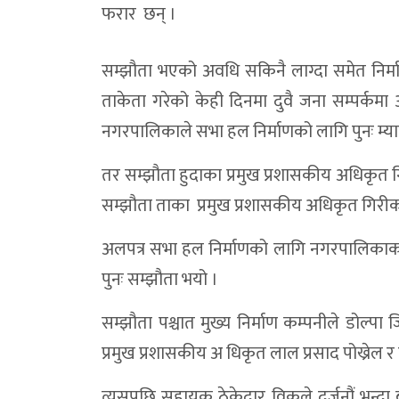
फरार छन् ।
डोल्पोबुद्धमा स्वास्थ्य सेवाको ऐतिहासिक छलाङ
एमाले डोल्पामा जिम्मेवारी हेरफेर : उपाध्यक्षमा
सम्झौता भएको अवधि सकिनै लाग्दा समेत निर्म
ताकेता गरेको केही दिनमा दुवै जना सम्पर्कमा
डोल्पाको दुनैमा दोस्रो पर्यटन तथा सांस्कृतिक म
नगरपालिकाले सभा हल निर्माणको लागि पुनः म्याद
एमाले डोल्पाका सचिवालय सदस्य टेक शाहीद्वारा
नागरिकले सुरक्षा अनुभूति गर्ने वातावरण बनाउ
तर सम्झौता हुदाका प्रमुख प्रशासकीय अधिकृत ग
सम्झौता ताका प्रमुख प्रशासकीय अधिकृत गिर
डोल्पाको पर्यटन र स्थानीय उत्पादनको ‘ब्रान्डिङ’
भेरी करिडोरमा पहिरोको कहर:सडक अवरुद्ध,यात्
अलपत्र सभा हल निर्माणको लागि नगरपालिकाका इ
पुनः सम्झौता भयो ।
ठूलीभेरीमा डिजिटल प्रणाली:अब हाजिरीमा औँठ
डोल्पाको दुर्गम मुड्केचुलामा गाउँ प्रहरी भर्ना
सम्झौता पश्चात मुख्य निर्माण कम्पनीले डोल्प
त्रिपुरासुन्दरी–३ को वडासभा सम्पन्न : खुला
प्रमुख प्रशासकीय अ धिकृत लाल प्रसाद पोख्रेल 
रंगमानको सामुदायिक वनमा बेवारिसे एकनाले भ
त्यसपछि सहायक ठेकेदार विकले दर्जनौं भन्दा बढ