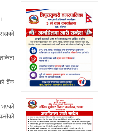
 ।
ाख्नको
 ताकेता
को बैंक
ता भएको
 कसैको