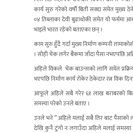
कर्णालीमा साउने संक्रान्ति पर्व २०८३ सम्पन्न
कार्य सुरु गरेको वर्षौ बिती सक्दा समेत मुख्य 
०४ तिब्लाका देवी बुढाथोकी समेत यो फर्ममा आब
दुनैको मुहार फेर्न १५ करोडको योजना, मन्त्री बुढ
भाइले भारत रहेको बताएका छन् ।
त्रिपुराकोटमा ५५ लाखसहित पक्राउ परेकामाथि अ
डाेल्पा काइकेमा गुम्बातारा–कोलाताचिन–सहर
काम सुरु हुँदै गर्दा मुख्य निर्माण कम्पनी त
। सोही चेक लगेर बैंकमा जाँदा पैसा नभएपछि अहि
डोल्पामा स्रोत नखुलेको ५५ लाख ९० हजारसहित
डाेल्पा त्रिपुराकाेटबाट ५५ लाख रुपैयाँसहित दुई 
अहिले विकले चेक बाउन्सको लागि समेत प्रक्रि
भएपछि निर्माण कार्य रोकेर ठेकेदार रत्न विक द
डाेल्पा दुनै जाेड्ने भेरीनदिमाथि सहित भेरी क
डोल्पामा सार्वजनिक सुनुवाइ: जनप्रतिनिधि अनुप
आफूले अहिले सबै गरेर ६१ लाख बराबरको बिल
डोल्पामा नयाँ जिल्ला दररेट : कुशल कामदारक
समस्या परेको उनले बताए ।
विज्ञापनमा लगाइएको एकद्वार प्रणाली सर्वोच्चद्
उनले भने ” अहिले मलाई सबै तिर बाट पैसाको ल
बर्ड फ्लु : लक्षण, जोखिम र रोकथामका उपाय
देखि कुनै टुंगो न लगाउँदा अहिले मलाई समस्य