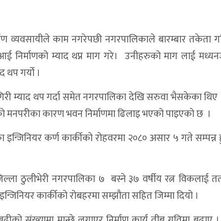
 : धोमा पहिलो संस्थागत सुत्केरी
 नरबहादुर बुढा
ाण व्यवसायीले काम नगरेपछी नगरपालिकाले बारम्बार तकेता गर
 आई निर्माणको म्याद थप्न माग गरे। उनीहरुको माग लाई मध्यनज
होत्सव सुरु
 थप गर्यो ।
 पार्टीका सबै जिम्मेवारीबाट राजीनामा
न नागरिक समाज डाेल्पाकाे आग्रह
िरी म्याद थप गर्दा समेत नगरपालिका देखि सरुवा भैसकेका थिए 
ीको मनपरीका कारण भवन निर्माणमा ढिलाइ भएको पाइएकाे छ ।
 गर्न दोस्रो पर्यटन तथा सांस्कृतिक महोत्सव
रु अलपत्र,आयाेजना प्रमुख सम्पर्क विहिन
न्जिनियर कर्ण कार्कीको रोहवरमा २०८० असार ५ गते सम्पन्न ह
ाछाप, सेवाप्रवाहमा जवाफदेहिता
, चार जना नियुक्तिका लागि सिफारिस
ा जिल्ला ठुलीभेरी नगरपालिका ७ बस्ने ३७ वर्षीय रत्न विकलाई त
 बहसबाट योजना छनोट तथा बजेट विनियोजन
र इन्जिनियर कार्कीको रोबहरमा सम्झौता सहित जिम्मा दियो ।
रुवा बन्दुक फेला
ीको संख्यामा मान्छे लगाएर निर्माण कार्य तीब्र गतिमा बढाए । 