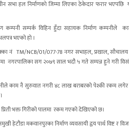
णाधीन सभा हल निर्माणकाे जिम्मा लिएका ठेकेदार फरार भएपछि य
ेरी करिडोरमा मृत फेला
्रष्टाचार,महँगी र बेथितिविरुद्ध गर्जन
माण कम्पनी सम्पर्क विहिन हुँदा सहायक निर्माण कम्पनीले क
न्दरी, विद्यालयलाई ICT सामग्री वितरण
लपत्र भएको हो ।
६२ हजार ५ सय नगद सहित दुई जना पक्राउ
ेक्का नं TM/NCB/01/077-78 नगर सभाहल, प्रखाल, सौचालय न
देखि टेलिकम सेवा प्रभावित
ममा नगरपालिका सग २०७९ साल भदौ ५ गते सम्पन्न हुने गरी वि
रतिबद्धता
द्युत् वडाले सम्हाल्ने
पनीले काम नै सुरुवात नगरी ४८ लाख बराबरको पेश्की रकम लगेर 
ुलाई सचेतना
ो।
नमा
 प्रिती भक्त गिरीको पालमा रकम गएको देखिएको छ।
ात ठप्प
खी हेटौडा मकवानपुरका निर्माण व्यवसायी द्वय पार्थ विष्ट र वि
ुलेपछि यार्चा कारोबारी हाजिर जमानीमा रिहा