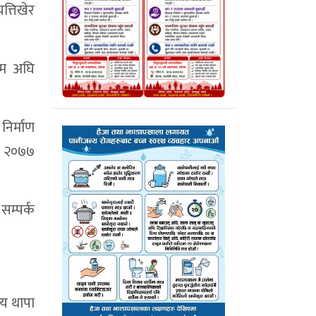
त्तिखेर
ाम अघि
िर्माण
सं २०७७
सम्पर्क
जय थापा