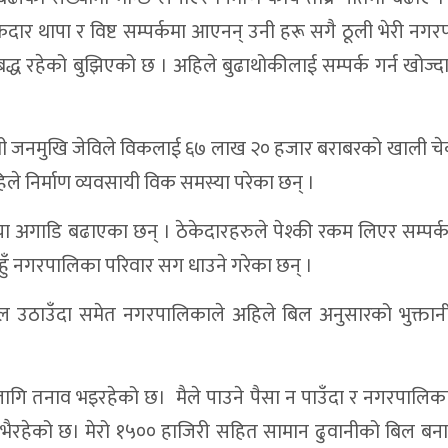
ठेकेदार थापा र विष्ट सम्पर्कमा आएनन् उनी हरू सगै ठूली भेरी नग
द्ध रहेको बुझिएको छ । अहिले बुढाथोकीलाई सम्पर्क गर्न खोज्
ाद्वारा शिलान्यास
नुसन्धान गर्न ५ दिनको म्याद
तारा–तुपतारा सडक निर्माणको शिलान्यास
ामाकोशी जनमुखि जेविले विकलाई ६७ लाख २० हजार बराबरको खाली च
ले निर्माण व्यवसायी विक समस्या परेका छन् ।
 पक्राउ परेका दुई जनाको परिचय खुल्यो
जना प्रहरी नियन्त्रणमा,स्राेतबारे अनुसन्धान जारी
या अगाडि बढाएका छन् । ठेकेदारहरुले पेश्की रकम लिएर सम्पर्
िनहुँ नगरपालिका परिवार सग धाउने गरेका छन् ।
रिडोरका १३ पक्की पुलको ठेक्का आह्वान
स्थित, भेरी करिडोरप्रति चर्कियो आक्रोश
 उठाउँदा समेत नगरपालिकाले अहिले बिल अनुसारको भुक्तानी 
ो ज्याला रु. १,९५५ र खच्चडको मूल्य १ लाख २० हजार
वारा खारेज
ागि तनाव भइरहेको छ। मैले पाउने पैसा न पाउँदा र नगरपालिकाल
ा भैरहेको छ। मेरो १५०० हाजिरी सहित सामान ढुवानीको बिल बन