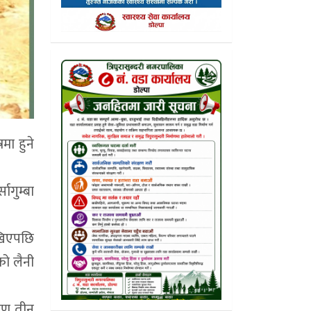
मा हुने
ागुम्बा
ेखिएपछि
को लैनी
ारण तीन