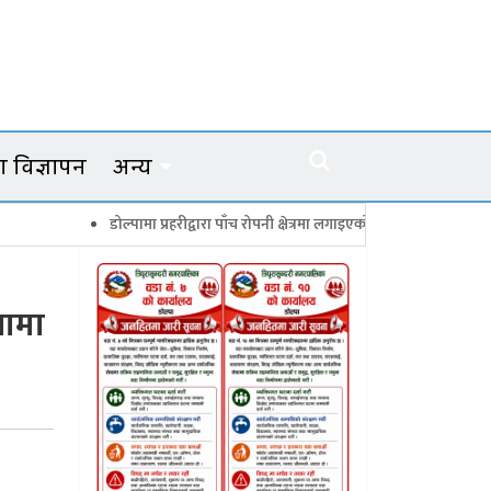
 विज्ञापन
अन्य
डोल्पामा प्रहरीद्वारा पाँच रोपनी क्षेत्रमा लगाइएको गाँजाका बोट नष्ट
जगदुल्लाम
पामा