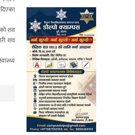
 दिएका
ंहको शव
 गरी शव
वास्थ्य