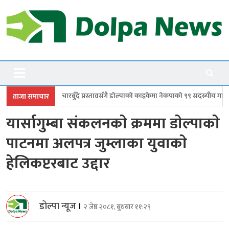
Skip
to
content
Dolpanews
Online Photo News Portal
दे प्रस्तावसँगै डाेल्पाकाे काइकेमा नेकपाकाे ९९ सदस्यीय गाउँ समिति गठन
डोल्पामा
ताजा समाचार
यार्सागुम्बा संकलनकाे क्रममा डाेल्पाकाे
पाटनमा अलपत्र जुम्लाका युवाकाे
हेलिकप्टरबाट उद्दार
डोल्पा न्यूज
।
२ जेष्ठ २०८१, बुधबार ११:२९