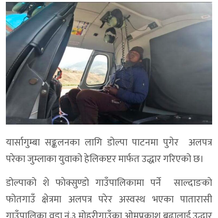
यार्सागुम्बा सङ्कलनका लागि डोल्पा पाटनमा पुगेर अलपत्र
परेका जुम्लाका युवाको हेलिकप्टर मार्फत उद्धार गरिएको छ।
डोल्पाको शे फाेक्सुण्डाे गाउँपालिकामा पर्ने साल्दाङकाे
फोतगाउँ क्षेत्रमा अलपत्र परेर अस्वस्थ भएका पातारासी
गाउँपालिका वडा नं.३ मोहरीगाउँका ओमप्रकाश बुढालाई उद्धार