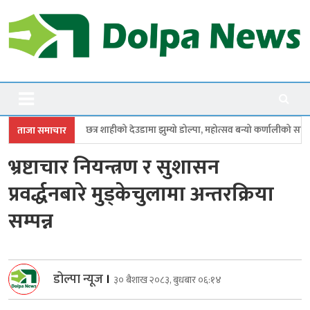
Skip
to
content
Dolpanews
Online Photo News Portal
ीको देउडामा झुम्यो डोल्पा, महोत्सव बन्यो कर्णालीको सांगीतिक उत्सव
त्रिपुरासुन
ताजा समाचार
भ्रष्टाचार नियन्त्रण र सुशासन
प्रवर्द्धनबारे मुड्केचुलामा अन्तरक्रिया
सम्पन्न
डोल्पा न्यूज
।
३० बैशाख २०८३, बुधबार ०६:१४