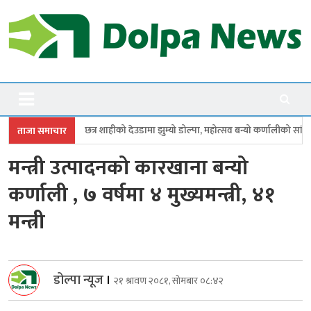
Skip
to
content
Dolpanews
Online Photo News Portal
ाहीको देउडामा झुम्यो डोल्पा, महोत्सव बन्यो कर्णालीको सांगीतिक उत्सव
त्रिपुरासु
ताजा समाचार
मन्त्री उत्पादनको कारखाना बन्यो
कर्णाली , ७ वर्षमा ४ मुख्यमन्त्री, ४१
मन्त्री
डोल्पा न्यूज
।
२१ श्रावण २०८१, सोमबार ०८:४२