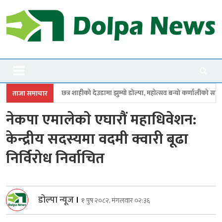
Skip
to
content
Dolpanews
Online Photo News Portal
हीको देउडामा झुम्यो डोल्पा, महोत्सव बन्यो कर्णालीको सांगीतिक उत्सव
त्रिपुरासु
ताजा समाचार
नेकपा एमालेकाे एघारौं महाधिवेशन:
केन्द्रीय सदस्यमा वदमी क्वारी बूढा
निर्विरोध निर्वाचित
डोल्पा न्यूज
।
१ पुष २०८२, मंगलवार ०२:३६