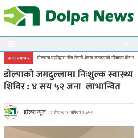
Skip
to
content
Dolpanews
Online Photo News Portal
 प्रहरीद्वारा पाँच रोपनी क्षेत्रमा लगाइएको गाँजाका बोट नष्ट
जगदुल्लामा बालविवाह
ताजा समाचार
डाेल्पाकाे जगदुल्लामा निःशुल्क स्वास्थ्य
शिविर : ४ सय ५२ जना लाभान्वित
डोल्पा न्यूज
।
२ जेष्ठ २०८३, शनिबार १७:५३