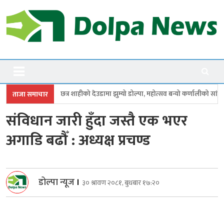
Skip
to
content
Dolpanews
Online Photo News Portal
ाहीको देउडामा झुम्यो डोल्पा, महोत्सव बन्यो कर्णालीको सांगीतिक उत्सव
त्रिपुरास
ताजा समाचार
संविधान जारी हुँदा जस्तै एक भएर
अगाडि बढौँ : अध्यक्ष प्रचण्ड
डोल्पा न्यूज
।
३० श्रावण २०८१, बुधबार १७:२०