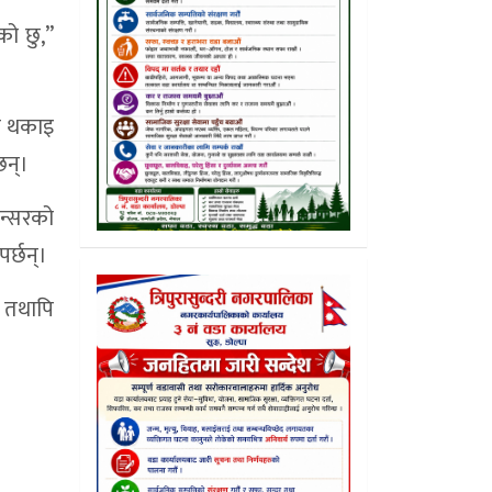
को छु,”
मा थकाइ
छन्।
ान्सरको
र्छन्।
 तथापि