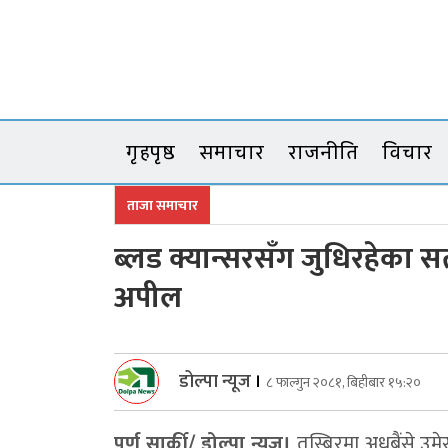
Skip
to
content
गृहपृष्ठ
समाचार
राजनीति
विचार
ताजा समाचार
ब्लड क्यान्सरसँग जुधिरहेका
अपील
डोल्पा न्यूज
।
८ फाल्गुन २०८१, बिहीबार १५:२०
पुर्ण सार्की/ डोल्पा न्युज।
तस्बिरमा अधबैंसे उमे