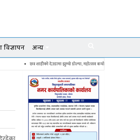
 विज्ञापन
अन्य
छत्र शाहीको देउडामा झुम्यो डोल्पा, महोत्सव बन्यो कर्णालीको सांगीतिक उत्सव
त
डिरहेका