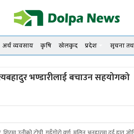
Dolpanews
Online Photo News Portal
अर्थ व्यवसाय
कृषि
खेलकुद
प्रदेश
सूचना तथा
 सत्यबहादुर भण्डारीलाई बचाउन सहयोगको
र, शिरमा उनीको टोपी, गहुँगोरो वर्ण, मलिन अनुहारमा दुई हात जो