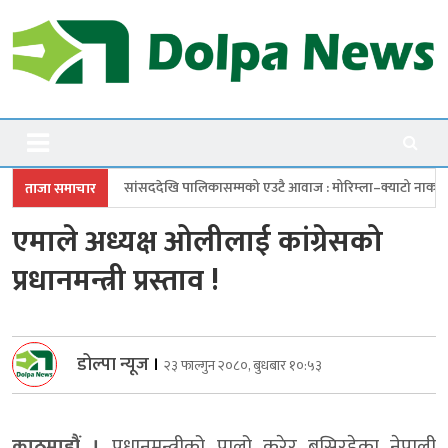
Skip
to
content
Dolpanews
Online Photo News Portal
देखि पालिकासम्मको एउटै आवाज : मोरिम्ला–क्याटो नाका तत्काल खोल
चारबुँदे 
ताजा समाचार
एमाले अध्यक्ष ओलीलाई कांग्रेसको
प्रधानमन्त्री प्रस्ताव !
डोल्पा न्यूज
।
२३ फाल्गुन २०८०, बुधबार १०:५३
काठमाडौं ।
प्रधानमन्त्रीको पालो कुरेर बसिरहेका नेपाली