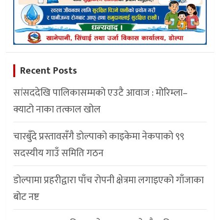
Recent Posts
सांसददेखि पालिकासम्मको एउटै आवाज : मोरिम्ला–
क्याटो नाका तत्काल खोल
चारबुँदे प्रस्तावसँगै डाेल्पाकाे काइकेमा नेकपाकाे ९९
सदस्यीय गाउँ समिति गठन
डोल्पामा प्रहरीद्वारा पाँच रोपनी क्षेत्रमा लगाइएको गाँजाका
बोट नष्ट