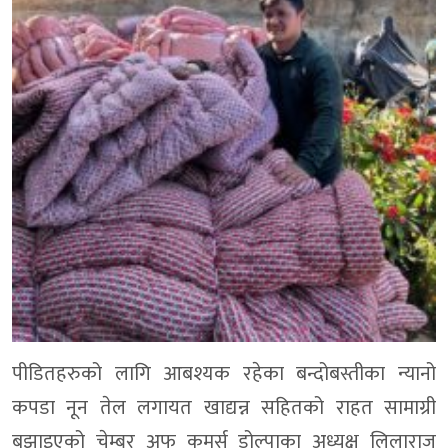
पीडितहरुको लागि आबश्यक रहेका बन्दोबस्तीका न्यानो
कपडा नून तेल लगायत खाद्यन्न सहितको राहत सामाग्री
बुझाइएको चेम्बर अफ कमर्स डोल्पाका अध्यक्ष लिलाराज