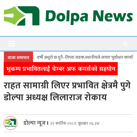
Skip
to
content
Dolpanews
Online Photo News Portal
धुरो छ दुनै–तिप्ला सडक;स्थानीयले लगाए पूर्वाधार कार्यालयमा ताला
छत्र शाहीको द
ताजा समाचार
भूकम्प प्रभावितलाई चेम्बर अफ कमर्सको सहयोग
राहत सामाग्री लिएर प्रभावित क्षेत्रमै पुगे
डोल्पा अध्यक्ष लिलाराज रोकाय
डोल्पा न्यूज
।
२२ कार्तिक २०८०, बुधबार ०६:३४