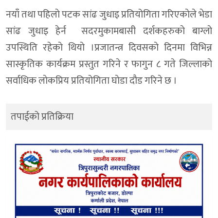
नयाँ तथा पहिलाे पटक सांढ जुधाइ प्रतियोगिता गरिएकाेले भेडा
सांढ जुधाइ हेर्न सदरमुकामबासी दर्शकहरुकाे बाग्लाे
उपस्थिति रहेकाे थियाे ।प्रजातन्त्र दिवसकाे दिनमा विभिन्न
सास्कृतिक कार्यक्रम प्रस्तुत गरिने र फागुन ८ गते जिल्लाकाे
सर्वाधिक लाेकप्रिय प्रतियोगिता घाेडा दाैड गरिने छ ।
तपाईको प्रतिक्रिया