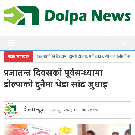
Skip
to
content
Dolpanews
Online Photo News Portal
ाहीको देउडामा झुम्यो डोल्पा, महोत्सव बन्यो कर्णालीको सांगीतिक उत्सव
त्रिपुरास
ताजा समाचार
प्रजातन्त्र दिवसकाे पूर्वसन्ध्यामा
डाेल्पाकाे दुनैमा भेडा सांढ जुधाइ
डोल्पा न्यूज
।
६ फाल्गुन २०८१, मंगलवार २०:४४