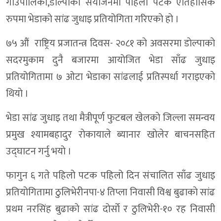
गाउँपालिका,डोल्पाकाे संयाेजनमा पहिलाे पटक ऐतिहासिक
रुपमा भेडाकाे सांढ जुधाइ प्रतियोगिता गरिएकाे हाे ।
७५ औं राष्ट्रिय प्रजातन्त्र दिवस- २०८१ काे अवसरमा डाेल्पाकाे
सदरमुकाम दुनै बजारमा आयाेजित भेडा साँढ जुधाइ
प्रतियोगितामा ७ ओटा भेडाका सांढलाई प्रतिस्पर्धा गराइएकाे
थियाे ।
भेडा सांढ जुधाइ तथा मैत्रीपूर्ण फुटबल खेलकाे जिल्ला समन्वय
प्रमुख श्यामबहादुर राेकायाले ब्यानार खाेलेर बाचनसहित
उद्घाटन गर्नु भयाे ।
फागुन ६ गते पहिलो पटक पहिलो दिन संचालित साँढ जुधाइ
प्रतियोगितामा ठुलिभेरीनपा-४ तिप्ला निवासी विश्व बुढाकाे सांढ
प्रथम नरसिंह बुढाकाे सांढ दाेर्साे र ठुलिभेरी-१० रह निवासी