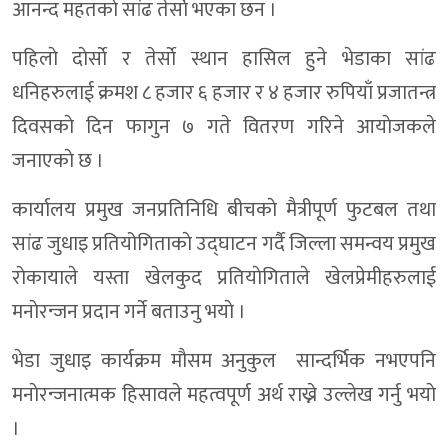
आनन्द महतकाे सांढ तेर्साे भएका छन ।
पहिलाे दाेर्साे र तेर्साे स्थान हासिल हुने भेडाका सांढ
धनिहरुलाई क्रमश ८ हजार ६ हजार र ४ हजार रुपियाँ प्रजातन्त्र
दिवसकाे दिन फागुन ७ गते वितरण गरिने आयाेजकले
जनाएकाे छ ।
कार्यालय प्रमुख जनप्रतिनिधि बीचकाे मैत्रीपूर्ण फुटबल तथा
सांढ जुधाइ प्रतियोगिताकाे उद्घाटन गर्दै जिल्ला समन्वय प्रमुख
राेकायाले यस्ता खेलकुद प्रतियाेगिताले खेलप्रेमीहरुलाई
मनाेरन्जन प्रदान गर्ने बताउनु भयाे ।
भेडा जुधाइ कार्यक्रम माैसम अनुकुल सान्दर्भिक नभएपनि
मनाेरन्जनात्मक हिसावले महत्वपूर्ण अर्थ राख्ने उल्लेख गर्नु भयाे
।