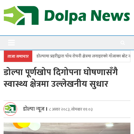
Skip
to
content
Dolpanews
Online Photo News Portal
मा प्रहरीद्वारा पाँच रोपनी क्षेत्रमा लगाइएको गाँजाका बोट नष्ट
जगदुल्लामा बालविव
ताजा समाचार
डोल्पा पूर्णखोप दिगोपना घोषणासँगै
स्वास्थ्य क्षेत्रमा उल्लेखनीय सुधार
डोल्पा न्यूज
।
८ असार २०८३, सोमबार ११:०३