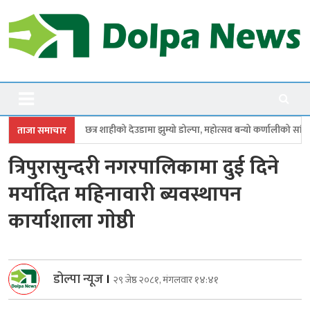
Skip
to
content
Dolpanews
Online Photo News Portal
शाहीको देउडामा झुम्यो डोल्पा, महोत्सव बन्यो कर्णालीको सांगीतिक उत्सव
त्रिपुरा
ताजा समाचार
त्रिपुरासुन्दरी नगरपालिकामा दुई दिने
मर्यादित महिनावारी ब्यवस्थापन
कार्याशाला गाेष्ठी
डोल्पा न्यूज
।
२९ जेष्ठ २०८१, मंगलवार १४:४१