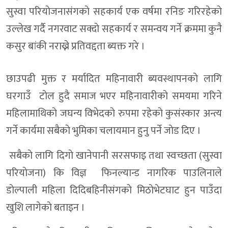
सुस्वा परियाेजनासंगकाे सहकार्य एक वर्षमा रनिङ गरिरहेकाे
उल्लेख गर्दै नगरवाट सक्दाे सहकार्य र समन्वय गर्ने क्रममा कुनै
कसुर बांकी नराख्ने प्रतिवद्दता ब्यक्त गरे ।
छाउपढी मुक्त र मर्यादित महिनावारी ब्यवस्थापनकाे लागि
घरगाउँ टाेल हुदै समाज भएर महिनावारीकाे समयमा गरिने
महिलामाथिकाे जघन्य विभेदकाे रुपमा रहेकाे कुसंस्कार अन्त्य
गर्ने कार्यमा सबैकाे भुमिका चलायमान हुनु पर्ने जाेड दिए ।
सबैकाे लागि दिगाे खानेपानी सरसफाइ तथा स्वच्छता (सुस्वा
परियाेजना) कि विज्ञ फिनल्यान्ड नागरिक पाउलिनाले
डाेल्पाली महिला दिदिबहिनीसंगकाे मिठाेभेटघाट हुन पाउँदा
खुशि लागेकाे बताइन ।