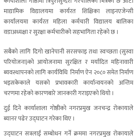
कार्याशाला गाेष्ठीमा त्रिपुरासुन्दरी गरपालिका भित्रका छ ओटा
माद्यामिक विद्यालयमा कार्यरत शिक्षिका लाइनएजेन्सी
कार्यालयमा कार्यरत महिला कर्मचारी विद्यालय बालिका
वडाअध्यक्षा र सुरक्षा कर्मचारीकाे सहभागिता रहेकाे छ ।
सबैकाे लागि दिगाे खानेपानी सरसफाइ तथा स्वच्छता (सुस्वा
परियाेजना)काे आयाेजनामा सुरक्षित र मर्यादित महिनावारी
ब्यवस्थापनकाे लागि कार्यविधि निर्माण ऐन २०८० समेत निर्माण
भइसकेकाले यसकाे प्रभावकारी कार्यान्वयनकाे अन्तिम
चरणमा रहेकाे कारणबारे जानकारी गराइएकाे थियाे ।
दुई दिने कार्याशाला गाेष्ठीकाे नगरप्रमुख जनचन्द्र राेकायाले
ब्यानर पढेर उद्घाटन गरेका थिए ।
उद्घाटन सत्रलाई सम्बाेधन गर्ने क्रममा नगरप्रमुख राेकायाले