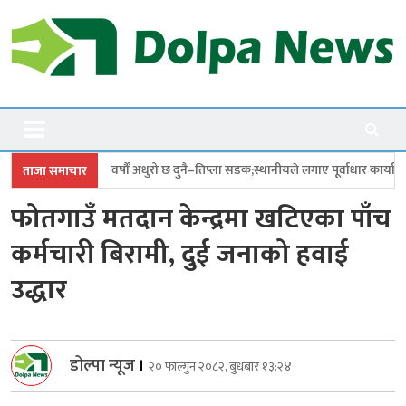
Skip
to
content
Dolpanews
Online Photo News Portal
ं अधुरो छ दुनै–तिप्ला सडक;स्थानीयले लगाए पूर्वाधार कार्यालयमा ताला
छत्र शाहीक
ताजा समाचार
फोतगाउँ मतदान केन्द्रमा खटिएका पाँच
कर्मचारी बिरामी, दुई जनाको हवाई
उद्धार
डोल्पा न्यूज
।
२० फाल्गुन २०८२, बुधबार १३:२४