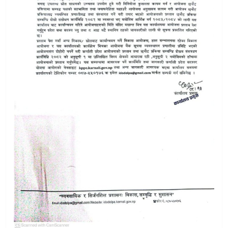
डोल्पामा सिमी–स्याउलाई ‘सुपर जोन’ बनाउने तयारी
डोल्पामा पशु सेवा व्यवसायीहरूको प्रदेशस्तरीय समन्वय गोष्ठी सम्पन्न
पशु रोग पहिचानमा डोल्पाको नयाँ अभ्यास:भेडाको नमुना प्रदेश र केन्द्र
डोल्पाकाे पहाडामा दुई महिने सिलाइ–कटाइ तालिम सम्पन्न
डोल्पामा ६ उम्मेदवारको जमानत जफत
डाेल्पा कांग्रेसकाे चुनावी समीक्षा:बुढालाई धन्यवाद, वडा-२ सभापतिमा
डोल्पामा उम्मेदवारको निर्वाचन खर्च सार्वजनिक: कसले कति खर्च गरे
डोल्पा समानुपातिक मतगणना:एमाले पहिलो, प्रत्यक्षतर्फ भने ‘तारा’ वि
डोल्पाको चुनावले खोलेको राजनीतिक यथार्थ
डोल्पाली भेडा होइनन्
डाेल्पाकाे दुर्गम दुर्गाउबस्तीमा ११६ औँ अन्तर्राष्ट्रिय महिला दिवस मनाइ