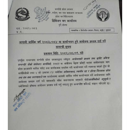
डाेल्पामा युवाबीच झडप हुदा ८ जना घाइते
एभिन्युज टेलिभिजनद्वारा चुनावी खर्चसम्बन्धी समाचारप्रति खण्डन
कार्की आयाेगकाे प्रतिवेदनमा ओलि, लेखक र खापुङलाई १० वर्ष कै
डाेल्पाका दुर्गम बस्तीमै न्याय सेवा पुर्‍याउन मेलमिलाप तालिम
त्रिपुराकोटमा देवी भागवत नवाह यज्ञ: छैठौं दिनमा धार्मिक उल्लास
डाेल्पा ठुलिभेरीनगरकाे १६ औँ हिउँदे सभा: ४२ प्रतिशत बजेट खर्च:
डोल्पाकाे त्रिपुरासुन्दरीबाट ३५ क्विन्टल जडीबुटीसहित ४ जना पक्राउ
बहराइन, यूएई र कुवेतले गरे नयाँ मिसाइल र ड्रोन हमलाको ‘अलर्ट’ जा
६० वर्षकाे उमेरमा कक्षा ८ काे परीक्षा दिदै जानकी
डाेल्पा त्रिपुरासुन्दरी नगरकाे १४औँ नगरसभा उद्घाटन:बजेट खर्च २९.७
डाेल्पाकाे दुनैमा अपाङ्ग तथा बहिरा विद्यार्थीलाई कपडा वितरण