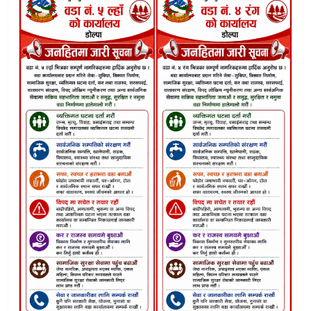
नेकपाले भ्रम फैलाइएको भन्दै एमाले डाेल्पा उपसचिव जुनी बुढाको 
“हिमालको काखमा स्वर्गीय अनुभूति: न्यानो मनहरूको भूमि डोल्पा”
डोल्पामा चियापसलदेखि चौतारोसम्म एउटै बहस :कसले मार्ला बाजी?
डाेल्पाका ७० मध्ये ४५ मतदान केन्द्रमा अनुगमन, सुरक्षा सतर्कता कड
त्रिपुरासुन्दरीका मेयर उपमेयर भन्छन“कसैकाे कृपाबाट होइन, जनमतबा
डोल्पामा दूरसञ्चार सेवा विस्तारका लागि राष्ट्रिय स्वतन्त्र पार्टीको आग्रह
निर्वाचन अवधिभर पारदर्शी सूचना प्रवाहमा सहकार्यको प्रतिबद्धता
डाेल्पाकाे माझफालमा स्काभेटर दुर्घटनाः घरमा क्षति
डाेल्पाका मुख्य निर्वाचन अधिकृतले किन गर्दैछन ?सुचना प्रवाहमा कन्ज
त्रिशूलीमा बस खस्याे : १७ जनाको मृत्यु, २४ घाइते
फाेक्सुण्डाे तालबाट रास्वपा घाेष्णापत्र: डोल्पा भिजन ड्रोनदेखि डेटा सम्म
आवश्यक तयारी पुरासंगै डाेल्पा पुग्यो निर्वाचन सामाग्री