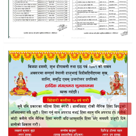
बर्दियाबाट उद्धार गरिएका बालबालिका डोल्पाका होइनन्, रोल्पाका रहेक
डाेल्पामा बुढाकाे आत्मविश्वास कि अहंकार: मतगणना अघि नै विजयी 
डोल्पा अस्पतालमा विशेषज्ञ स्वास्थ्य शिविर,६ सय ६६ जनाले पाए सेवा
डाेल्पा त्रिपुराकाेटमा छाडाहुदै गएको समाजलाई मूलधारमा फर्काउन 
एमालेकाे काइके टुप्पा ताराबाट घरदैलो अभियान :राेकायाकाे डोल्पा ब
एमाले डोल्पाको फुल–फिल्ड रणनीति :सदरमुकामदेखि गाउँसम्म कमि
निर्वाचन मैदानमा एमाले डाेल्पा,विशाल राेकायाकाे नेतृत्वमा युवा प
डाेल्पाकाे कोटखाैलाेमा स्वर्गीय पुजारी विष्णुरुद्र उपाध्यायको शालि
डाेल्पामा नमुना मतदान, शान्तिपूर्ण निर्वाचनका लागि संयुक्त सुरक्षा अभ्
डोल्पाकाे दुनैमा ट्याक्टर दुर्घटना : २१ वर्षीय चालकको मृत्यु, बजारमा 
डाेल्पा त्रिपुरासुन्दरीका कन्न बुढाको निधन,कांग्रेसलाई ठुलाे क्षेती