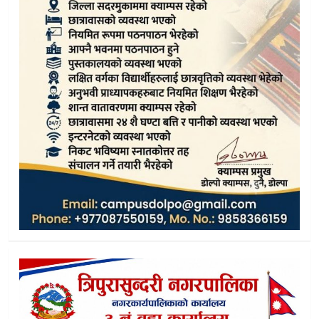
बजेटको बीचमै अनुदान काटिँदा स्थानीय विकास संकटमा
फुल्चिङ खानेपानी योजनाको दोस्रो सार्वजनिक परीक्षण तथा अनुगमन सम्
थोरै जमिन, धेरै उत्पादन : डोल्पामा आधुनिक प्रविधिमा आधारित फुजि स
एक लाख धराैटीमा रिहा भए डाेल्पा कांग्रेस उपसभापति शाही
जगदुल्लाको नयाँ पहिचान बन्दै थोप्लाग्ना भ्यु टावर
असारे विकास”को दलदलमा डोल्पा : बजेट सक्ने खेल कि संगठित लु
बैंकिङ कसूर मुद्दामा नेपाली कांग्रेस डोल्पाका उपसभापति शाही पक्राउ
डोल्पा प्रहरीद्वारा बैशाखकाे प्रगति विवरण सार्वजनिक
सहकारीमाथि नगरपालिकाको कडाइ,सूचना व्यवस्थापन प्रणालीमा अनिवार्
अठार वर्षपछि अन्धकारमा छलगाड:ब्यारिङ चुंडिँदा आइतबारदेखि २७
डाेल्पाकाे जगदुल्लामा निःशुल्क स्वास्थ्य शिविर : ४ सय ५२ जना लाभा