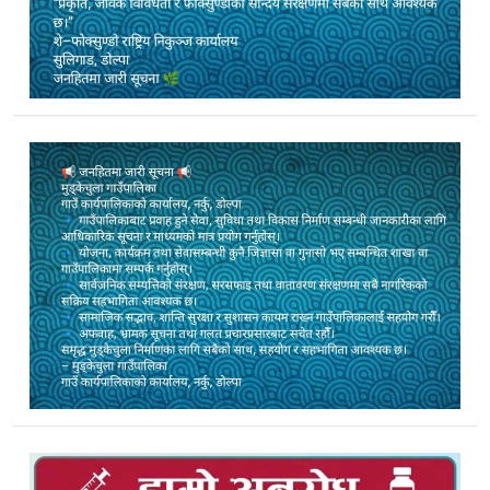
यार्सा सिजन र लेकको जोखिम : पाटन जाँदा यी कुरामा अनिवार्य ध्यान द
‘एकै क्षेत्रमा एउटै रसिद’ लागू : डोल्पाका यार्सापाटन जेठ १० देखि खुल्न
डाेल्पाकाे छार्काताङसोङमा पीपीआर विरुद्ध खाेप अभियान तीव्र
भूमि आयाेग खारेजी
डाेल्पा जीप दुर्घटना अपडेट: घाइते नामावली सहित
डाेल्पाकाे मुड्केचुलामा ब्रेक फेल हुँदा जिप दुर्घटना, १२ जना घाइते, 
भूकम्प पीडित छात्रालाई ज्याेती फाउन्डेसनकाे छात्रवृत्ति सहयाेग
पाटन नखुल्दै यार्सा चोरीको प्रयास : डोल्पाका पाटनबाट जुम्लाका ६ जन
बैङ्किङ कसुर मुद्दामा डोल्पा उद्योग वाणिज्य संघका अध्यक्ष पक्राउ
राेल्पाकाे जलजलामा जीप दुर्घटना,मेला भर्न गएका १५ जना गम्भीर घाइ
डाेल्पालाई जेठभित्रै ‘पूर्ण खोप सुनिश्चित’ जिल्ला बनाइने