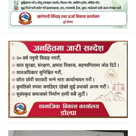
मेलमिलाप तालिमबाट सभ्य समाज निर्माणको आधार तयार : जनचन्द्र 
केपी शर्मा ओलीको पक्राउ विरुद्ध डोल्पामा एमालेको प्रदर्शन, रिहाइक
नवप्रवर्तन कार्यक्रमका लागि कर्णालीका सात पालिका छनाैट,३ क
३ वर्षभित्र सुकुम्बासी समस्या समाधान गर्ने सरकारको घोषणा
बालेन सरकारकाे शासकीय सुधारका १०० कार्यसूची :पत्रकारिता व
ओली पक्राउको विरोधमा एमाले डोल्पाको आपत्ति, आन्दोलनको चेताव
चितवनबाट डोल्पासम्म बुलेट राइड:आन्तरिक पर्यटन प्रवर्द्धनमा २४ 
ओलीको गिरफ्तारीलाई लिएर एमालेले प्रदर्शन गर्ने
डाेल्पाकाे बालात्रिपुरासुन्दरी मन्दिरमा शान्तिकाे कामनासहित लाखबत्त
रामनवमीमा डोल्पाको त्रिपुरासुन्दरीमा विशेष पूजा, नवदुर्गा मूलगाथमा
नयाँ मन्त्रिपरिषद् गठन : प्रधानमन्त्रीसहित १५ मन्त्रीले लिए शपथ