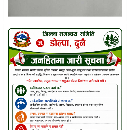
नेपाल लाइफ इन्स्योरेन्स डोल्पाद्वारा अभिकर्ता पुनर्ताजगी कार्यक्रम
डोल्पामा स्वयंसेवी रक्तदाता समाज गठन:रक्त अभाव न्यूनीकरणमा जाे
डोल्पामा रेडपाण्डा संरक्षणबारे सरोकारवालाको बैठक सम्पन्न
डाेल्पाकाे लासिक्याप–सिसौल खण्ड निर्माण प्रक्रिया अगाडि बढाउ
विशेषज्ञ स्वास्थ्य सेवाबाट डोल्पा उपेक्षित, सुगममै केन्द्रित:आन्दोलनक
डाेल्पा मुड्केचुला गाउँपालिकामा पालिका स्तरीय वार्षिक परीक्षा सुरु
स्थानीय तह र प्रदेशसभा सदस्यको निर्वाचन एकैपटक:प्रमुख आयुक्त भण
प्रतिनिधिसभा बैठक सञ्चालन तयारी पुर्व सिहदरवारमा सर्वदलीय बैठ
कांग्रेस सभापति गगन थापाले दिए सभापति पदबाट राजिनामा
देशव्यापी ‘अनुपम’ अभियान डोल्पामा, महिला समान सहभागितामा जोड
डाेल्पाकाे मुड्केचुलामा बाेलेराे दुर्घटना चालकको घटनास्थलमै मृत्यु
न्याय खोज्दै काठमाडौ जिल्ला अदालतमा डाेल्पाका सांसद धनबहादुर