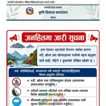
दुनै बालमन्दिरका बालबालिकाले श्रमले सिकाए जिम्मेवारी र दिए चेत
त्रिपुरासुन्दरी भ्रष्टाचार : तत्कालीन प्रशाकीय प्रमुख सहितका तीनलाई २ 
डोल्पामा चैत महिनामा ५ मुद्दा दर्ता, १ हजार १०२ सेवाग्राही लाभान्वित
✍️ सम्पादकीय: नयाँ वर्ष २०८३ को हार्दिक शुभकामना
डाेल्पाकाे जुफाल–माझफाल सडकखण्डमा ट्याक्टर एम्बुलेन्स एकैसाथ 
डोल्पाकाे कांडातालीमा डोजर दुर्घटना परेपछि
डोल्पामा जीवित परम्परा : ४२ वर्पाषदेखि पानी घट्टमै अडिएको शाहीका
उपल्लाे डाेल्पामा बिरामी परेका तथ्यांक संकलक कर्मचारीको हेलिकप्ट
ग्यास सिलिन्डर विस्फोटबाट जाजरकोटमा तीन जना घाइते
यौन शिक्षाको सकारात्मक रूपान्तरणतर्फ डोल्पाका किशोरीहरु
मानव अधिकार प्रतिवेदन लुकाउन चलखेल, उच्च पदाधिकारीमाथि का
सुर्खेतमा जुवातास खेलिरहेको अवस्थामा ६ जना पक्राउ