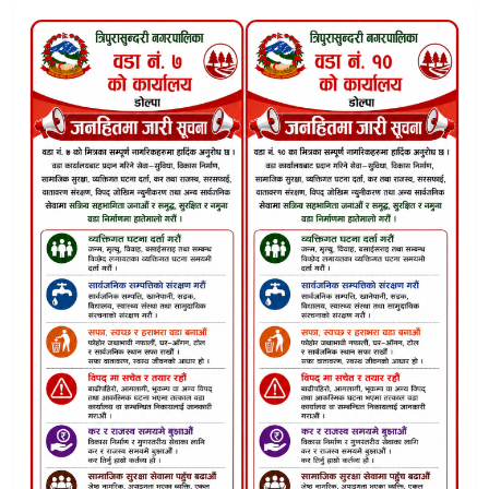
पर्यटन र पूर्वाधारमा जोड्दै डोल्पोबुद्धको ३३ करोड २० लाख बजेट पा
छार्काताङ्सोङ्गकाे बजेट २७ करोड ९९ लाख:‘एक गाउँ–एक उत्पादन’ल
उत्कृष्ट कर्मचारी र विद्यालय सम्मानसँगै काईकेको ३३ करोड बजेट पा
शे–फोक्सुण्डो गाउँपालिकाकाे ३३ करोड ५८ लाखभन्दा बढीको बजेट
त्रिपुरासुन्दरी नगरपालिकाको १५ औँ नगरसभा सम्पन्न, ५८ करोड ८७
जगदुल्ला गाउँपालिकाले ल्यायो ३० करोडभन्दा बढीको बजेट
डोल्पाकाे भेत्तीमा अवैध नदीजन्य पदार्थ उत्खनन् गर्ने चार ट्र्याक्टर नियन्
राष्ट्रिय पोषण लेखाजोखा कार्यशाला सम्पन्न : डाेल्पाकी गंगा ओझा सम्म
दुनै नयाँ सहर निर्माणमा अनियमितता आरोप असत्य : ठुलीभेरी नगरपा
जगदुल्ला–ए जलविद्युत् आयोजना : १२४.३५ मेगावाटको सार्वजनिक सु
कृषि, स्वास्थ्य, शिक्षा, खानेपानी र सडकलाई प्राथमिकता दिँदै ठूलीभ