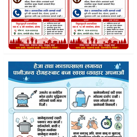
डोल्पामा हुलाकमार्फत घरदैलोमै राहदानी सेवा सुरु
डोल्पा पूर्णखोप दिगोपना घोषणासँगै स्वास्थ्य क्षेत्रमा उल्लेखनीय सुधार
डाेल्पा दुनैमा हेल्मेट नलगाई मोटरसाइकल चलाउने ७ जना कारबाहीम
त्रिपुरासुन्दरीका करार स्वास्थ्यकर्मीद्वारा सेवा–सुविधा र पदपूर्तिको माग ग
३५ वर्षपछि बलाङ्ग्रा चौंरी फार्म पुनर्जीवनको बहस :स्थानीय अर्थतन्त्
डाेल्पाका ४ सहित कर्णालीका एक सय ३२ औषधि पसलको दर्ता खार
डोल्पोबुद्धले सुरु गर्‍यो हिमाली ‘सुपर फ्रुट’ सिबक्थोर्नबाट आर्थिक समृ
कर्णालीका स्थानीय तहमा २० प्रतिशतले बढ्यो अनुदान, सशर्त बजेटम
Untitled
कर्णालीकाे बजेटमा कृषि र पशुपालनमा जाेड
सांसद बुढाले गराए यार्सागुम्बा संकट, संरक्षण र संकलकको सुरक्षाम
खानेपानी योजनाको दिगोपनामा जोड दिदै त्रिपुरासुन्दरीमा जल सम्मेलन स