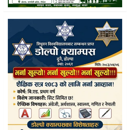
यार्सागुम्बा संकलनका क्रममा लेक लागेर जाजरकोटका एक जनाको डोल्
भेरी करिडोरका समस्या समाधान गर्न तीन जिल्लाको साझा प्रतिबद्धता
डोल्पामा १९औँ गणतन्त्र दिवस:अस्पताल विरामीलाई फलफूल वितरण 
गणतन्त्र दिवसको पुर्वसन्ध्यामा दुनै बजारमा सरसफाइ
हिमाली सुनको खोजीमा डोल्पाका पाटन भरिभराउ
स्वास्थ्य बीमा बोर्डको भुक्तानी नआउँदा डोल्पा अस्पताल संकटमा
आर्थिक वर्षको अन्त्य नजिकिँदै :डोल्पामा विकास निर्माण र अनुदान कार
भीषण हावाहुरीले विद्यालयको छाना उड्यो, लाखौंको क्षति, खुला चौरमा पढ
गहिरो प्रेम, बिछोडको पीडा र पछुतोको कथा बोकेको ‘पछुताउने भयौं’ 
त्रिपुरासुन्दरी कृषि शाखाद्वारा अनुदान कार्यक्रमकाे अनुगमन तीव्र
डोल्पामा निर्माणाधीन दुई ठूला जलविद्युत् आयोजना समयमै सम्पन्न गर्न मन्त्