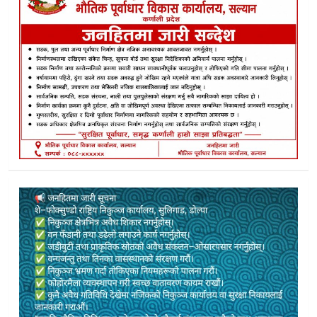
एसईई २०८२ काे नतिजा सार्वजनिक ६५.९८ प्रतिशत विद्यार्थी उत्तीर्ण
यार्सा खुल्नुअघि डोल्पामा चोरी प्रयास बढ्यो:लुकीछिपी संकलन गर्न 
पर्यटन विभागको जिम्मेवारी अस्वीकार गर्दै नेता शाहीले भने, “अब युवा
डोल्पाको माटोमा बढ्दो क्षारीयता : ७६ नमुनामध्ये ४६ मा समस्या, कृष
सम्झौताअघि नै अन्तिम चरणमा जिउँ–खोरखोला सडक
डाेल्पाकाे ल्हाँमा पहिलोपटक 4G पहुँच, स्थानीयमा खुशी
डोल्पामै पहिलो पटक त्रिपुरासुन्दरी पूर्ण खोप सुनिश्चितता नगरपालिका
जाजरकोटका दुई स्थानीय तहका विद्यालयमा अब सातामा एक दिन मात्र
पूर्व अर्थमन्त्री ज्ञानेन्द्रबहादुर कार्कीसहितका ६ जना पुर्वमन्त्रीहरु भरष्
डाेल्पाकाे जगदुल्लामा जेष्ठ २ गते नि:शुल्क विशेषज्ञ स्वास्थ्य शिविर सञ्
धारा खुलै छाड्ने बानीले दुनैमा पानी संकट” — अब हरेक धारामा मिट