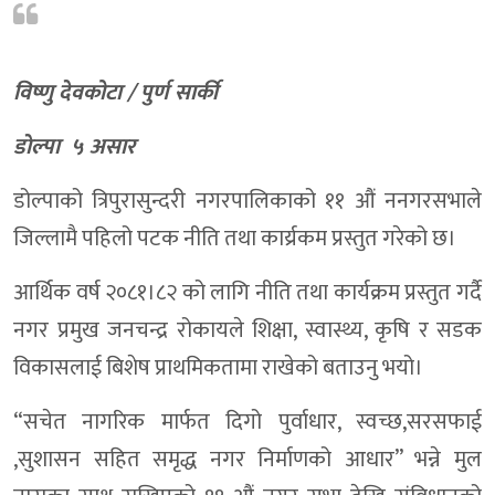
विद्यालयबाट हिँडेका बालक घर पुग्न सकेनन्, भेरी करिडोरमा मृत फेला
भेरी करिडोर डोल्पामै राख्न नेकपाको अल्टिमेटम:भ्रष्टाचार,महँगी र बेथि
विष्णु देवकोटा / पुर्ण सार्की
कक्षाकोठामा प्रविधिको पहुँच बढाउँदै त्रिपुरासुन्दरी, विद्यालयलाई IC
डाेल्पा ५ असार
डोल्पामा खैरो हेरोइन जस्ताे देखिने पदार्थ र ६२ हजार ५ सय नगद सहित
डोल्पाको त्रिपुरासुन्दरी नगरपालिकाको ११ औं ननगरसभाले
डाेल्पाकाे करबगाडमा फाइबर काटिँदा तीन दिन देखि टेलिकम सेवा प्र
जिल्लामै पहिलो पटक नीति तथा कार्य्रकम प्रस्तुत गरेको छ।
डोल्पामा बालविवाह रोकथामका लागि १२ बुँदे प्रतिबद्धता
आर्थिक वर्ष २०८१।८२ को लागि नीति तथा कार्यक्रम प्रस्तुत गर्दै
आम्दानीले खर्च धान्न नसकेपछि छलगाड लघुजलविद्युत् वडाले सम्हाल्न
नगर प्रमुख जनचन्द्र रोकायले शिक्षा, स्वास्थ्य, कृषि र सडक
कान्छीबजारमा ट्राफिक चेकजाँच :चालक–यात्रुलाई सचेतना
विकासलाई बिशेष प्राथमिकतामा राखेको बताउनु भयो।
भेरी करिडोरको सडक पहिरो हटाएपछि सञ्चालनमा
“सचेत नागरिक मार्फत दिगो पुर्वाधार, स्वच्छ,सरसफाई
भेरी करिडोरमा सुख्खा पहिरो, दुवैतर्फको यातायात ठप्प
,सुशासन सहित समृद्ध नगर निर्माणको आधार” भन्ने मुल
५५ लाख ९० हजार नगद बरामद प्रकरण : स्रोत खुलेपछि यार्चा कारोबा