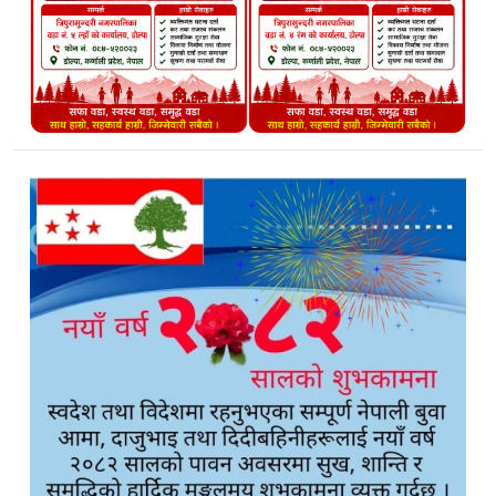
डाेल्पाकाे त्रिपुराकाेटमा युवाहरुकाे भेला “अब पुरानाे होइन नयाँ नेतृत्वा
६८ वर्षमा १६ को जोश:नाच्दै मत माग्दा कर्ण बुढाले तताए डोल्पाको 
प्रवेशको ४ घण्टामै स्पष्टिकरण:”प्रशान्त र विष्णुको दाबी“हामी अझै एम
डाेल्पा त्रिपुरासुन्दरी नगरप्रमुखका छोरा नै नेकपामा प्रवेश:एमालेमा तर
ललितपुरबाट १४ वर्षीय डोल्पाली किशोर बेपत्ता
डोल्पामा प्रवेश लहर: चुनावी ताप कि रणनीतिक चाल?
डोल्पा एमाले उम्मेदवार लंक राेकायाले गरे विकास प्रतिबद्धता सार्वज
जुम्लामा भ्यान दुर्घटना:जना निर्वाचन प्रहरी सहित सात जना घाईते
त्रिपुरासुन्दरी–३ मा कांग्रेस परित्याग, दुई जना एमालेमा प्रवेश
डाेल्पाकाे ठुलीभेरीमा कांग्रेसको पकड बलियो बन्दै :थाला र लाेचाका १
डोल्पामा घोषणापत्रको परीक्षा:वाचा कति यथार्थ, कति केवल ललिपप?