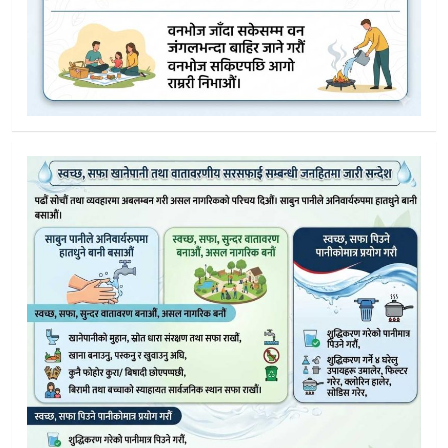
डोल्पामा पशु रोग नियन्त्रण अभियान: विशेषज्ञ टोली गाउँ–गाउँमा पुग्दै
डाेल्पामा सामूहिक प्रतिबद्धता र नयाँ ऊर्जा सहित बालविवाह विरुद्ध
डोल्पाका सांसद धनबहादुर बुढाद्वारा विकासका लागि प्रधानमन्त्रीसंग 
डाेल्पामा बालविवाहको पीडा: बाटोमै सुत्केरी, नवजातको मृत्यु
योजना छनोटमा कडाइ: ‘दोहोरिने र टुक्रे योजना अब स्वीकार्य छैन “
डाेल्पामा उद्योग खारेजी बढ्दाे
डाेल्पा दुनैको सरस्वती माविमा २० लाखको बालमैत्री शौचालय हस्तान
उपल्लाे डोल्पाका स्थानीय तहका भेटेनरी प्राविधिकलाई पुनर्ताजगी त
इसिडी शिक्षक र विद्यालय कर्मचारीको तलब १९ हजार ५ सय
डाेल्पा ठुलिभेरिका जेष्ठ नागरिकलाई ‘हर्लिक्स सहारा’, दिवा सेवा केन्द
बालेन सरकारकाे सुशासन मार्गचित्र २०८२: दर्जनौँ सार्वजनिक निकाय 