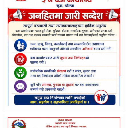
टाङ्टुङ्गे पाटन जाँदै गरेका १५ जना पक्राउ
यार्सा पाटन खुल्दै, बालविवाह र हिंसा रोक्न प्रशासनमाथि दबाब
दल परिवर्तनको असर : रुकुम पश्चिममा उपप्रमुखसहित १४ जनप्रतिनिध
कर्णालीमा बालविवाह अन्त्यका लागि सशक्त अभियान चलाउन आग्रह
डोल्पामा कालाजारको खोजी : छालाजन्य संक्रमणका शंकास्पद बिरामी
डाेल्पाकाे त्रिपुरासुन्दरी नगरगेटमै खिया लाग्दै ९ लाखको घुम्ती शौचाल
कर्णालीका समन्वय प्रमुखहरुकाे भेला डाेल्पामा:समन्वय र सहकार्यमा
एसईई नतिजाले भन्छ : डाेल्पाकाे शैक्षिक अवस्था खस्कदाे छ
त्रिपुरासुन्दरीमा ढिलो योजना कार्यान्वयनबारे आयोगले उठायाे प्रश्न
भ्रष्टाचार नियन्त्रण र सुशासन प्रवर्द्धनबारे मुड्केचुलामा अन्तरक्रिया सम्प
डोल्पाको फोक्सुण्डो क्षेत्रमा लेक लागेर किशोरीको मृत्यु
डाेल्पाकाे जगदुल्ला पाटन क्षेत्रबाट २ जना पक्राउ