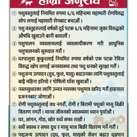
कमजोर आधारबाट उकासिँदै रास्वपा : डोल्पामा तदर्थ समिति गठन
त्रिपुरासुन्दरीको कडाइ, ठुलिभेरिकाे दुनैमा अतिक्रमणमाथि किन ढिला
बर्खा अगावै डोल्पामा विपद् तयारी तीव्र : बाढी–पहिरो जोखिम न्यून
कर्णाली प्रदेशसभा फेरि सक्रिय हुँदै: बैशाख २८ मा आठौँ अधिवेशन
त्रिपुरासुन्दरी न्यायिक समितिकाे न्याय सम्पादनमा सक्रियता ४९ मध्ये ३३
७ महिनादेखि मौन छ मुड्केचुला एफएम : सूचना अभावमा स्थानीय
डोल्पा अस्पताललाई रास्वपा–जेन्जीकाे २५ प्रकारका स्वास्थ्य सामग्री 
असिनाको प्रहारले डोल्पाली स्याउ सखाप: विमा अभावले किसान निरा
बिदामा पनि पढाइ:डाेल्पा मुड्केचुलाको फरक अभ्यास,
कृषि विकास बैंकको फाेक्सुण्डाे तालमा बेन्च- डस्टविन सहयाेग पर्
पुर्वाधार विकासले काँचुली फेर्दै मुड्केचुला,सहज बन्दै जीवनशैली