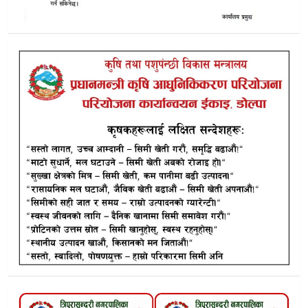
डाेल्पामा सर्वदलीय बैठक:माैन अवधि कडाइले पालना गर्ने सहमति तर
डाेल्पाका ७० वटै मतदान केन्द्रमा पुगे निर्वाचन सामाग्री सहित कर्मचार
दुर्गमताले छेक्यो उम्मेदवारको पाइला,नदेखेरै मत हाल्दै उपल्लाे डाेल्
साल्दाङदेखि त्रिपुरासुन्दरीसम्म नेकपा-एमाले ढुङ्गा हानाहान:सुरक्षामा गम्भ
निर्वाचन मानव अधिकार र कानुनअनुसार गराउन डाेल्पा हुरीयोनको आग्
डोल्पा निर्वाचन सुरक्षा: प्रदेश प्रमुख सचिवसहित उच्च सुरक्षा टोलीको
घाँटी ताक्ने होइन, हातेमालो गर्ने राजनीति चाहिन्छ: कांग्रेस उपसभापति 
डाेल्पामा आज यता, भोलि उताकाे’ राजनीति: फर्किए भनेकी नेतृले फेरि 
डाेल्पामा सहिद नन्द प्रसाद न्यौपानेको अर्धकद शालिक अनावरण
कांग्रेस उपसभापति विश्वप्रकाश शर्मा डाेल्पा आउने
डाेल्पामा निर्वाचन तयारी:उपल्लो डोल्पाका २३ मतदान केन्द्रमा ११८ 