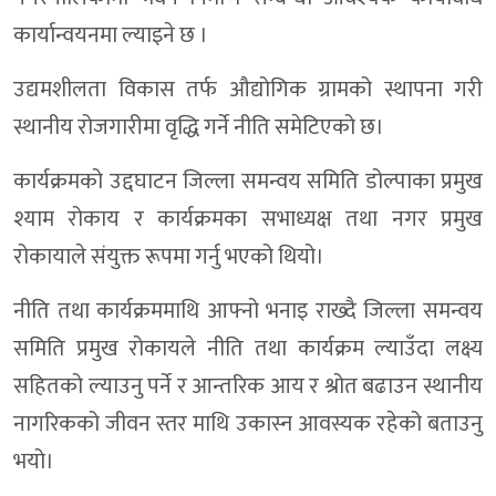
कार्यान्वयनमा ल्याइने छ ।
डाेल्पा भिजेरको पीडा: सडक छैन, सवारी छैन—स्वास्थ्य उपकरण पनि 
उद्यमशीलता विकास तर्फ औद्योगिक ग्रामको स्थापना गरी
खर्च प्रगतिमा शे–फोक्सुण्डो अब्बल, डोल्पाका ८ स्थानीय तहमध्ये सबै
स्थानीय रोजगारीमा वृद्धि गर्ने नीति समेटिएको छ।
ठूलीभेरी नगरपालिकाको औसत खर्च ८२.४४ प्रतिशत, मुद्केचुला गाउ
समाजसेवी बैजीले गरे डाेल्पा गैरीगाउँ बाढीपीडितलाई सहयाेग
कार्यक्रमको उद्दघाटन जिल्ला समन्वय समिति डोल्पाका प्रमुख
श्याम रोकाय र कार्यक्रमका सभाध्यक्ष तथा नगर प्रमुख
जिल्ला कृषि विकास कार्यालय प्रमुख विरुद्ध भरष्टचार मुद्दा
रोकायाले संयुक्त रूपमा गर्नु भएको थियो।
डोल्पा अदालतकाे बार्षिक समीक्षा सम्पन्न:आव २०८२/०८३ मा ७६ मुद्द
नीति तथा कार्यक्रममाथि आफ्नो भनाइ राख्दै जिल्ला समन्वय
जटिल सुत्केरी अवस्थापछि डोल्पाकी गर्भवतीको सेनाको हेलिकप्टरमार्फत
समिति प्रमुख रोकायले नीति तथा कार्यक्रम ल्याउँदा लक्ष्य
डोल्पाका दुई पालिकाकाे आर्थिक वर्षको भुक्तानी, खर्च विवरण सार्व
सहितको ल्याउनु पर्ने र आन्तरिक आय र श्रोत बढाउन स्थानीय
तीव्र गतिका कारण डोल्पामा नगर बस सडकबाट चिप्लियो, ४२ यात्रु
नागरिकको जीवन स्तर माथि उकास्न आवस्यक रहेको बताउनु
डोल्पामा स्याक नेपालको काम अलपत्र, विद्यालयका शौचालय अधुरै
भयो।
सामाजिक विकास कार्यालय डाेल्पाकाे ८३ प्रतिशत वित्तीय प्रगति