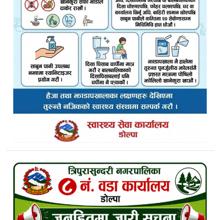
डाेल्पामा ब्रेक फेल हुँदा भएकाे जीप दुर्घटनामा काे काे भए घाइते नाम
डाेल्पामा जीप दुर्घटना ९ जना घाइते
पानीडाल पूर्वी रुकुमकै भूभाग रहेको स्वीकार्दै काईके अध्यक्षले फिर्ता
त्रिपुरासुन्दरीमा स्थानीय सम्भावनामै समृद्धिको खोजी
डाेल्पामा जुवा खालबाट काे काे परे रंगेहात पक्राउ
फाेक्सुण्डाे तालमा ‘पौडी पर्यटन’ ! संरक्षण नियममाथि खुला चुनौती
आजबाट विश्वकप फुटबल
काइके भाषाको भविष्यबारे डोल्पामा गम्भीर बहस :जुफालमा अन्तरक्रिया
गृहमन्त्रीमा सुधन गुरुङ र नवप्रवर्तन मन्त्रीमा महावीर पुन सिफारिस
नगरपालिकाकाे बेवास्ताले मसानघाटको बाटो बन्द, आक्रोशित युवाद्वार
प्रशासनिक_यथार्थ : ९–५ को घडी, कार्यक्षेत्रको बाध्यता र पत्रकारिताको