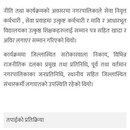
डोल्पामा वर्षा माग्दै ऐतिहासिक जलजात्रा
नीति तथा कार्यक्रमको अवसरमा नगरपालिकाले सेवा निवृत्त
डोल्पामा प्रजनन स्वास्थ्य रुग्णताको समयमै पहिचानमा जोड
कर्मचारी , सेवा प्रवाहमा उत्कृष्ट कर्मचारी र मावि र आधारभूत
डाेल्पा मुड्ड्केचुला गाउँपालिकाकाे बजेट ४० करोड
विद्यालयका उत्कृष्ठ शिक्षकहरुलाई सम्मान पत्र सहित खादा र
अविर लगाएर सम्मान गरिएको थियो।
डोल्पामा सञ्चार तथा पैरवी कार्यक्रम सम्पन्न,स्वास्थ्य पत्रकारितामा जोड
उत्पादनले तीन महिना पनि नधान्ने डोल्पामा रोपाइँ महोत्सवःजलवायुमैत्
कार्यक्रममा जिल्लास्थित सरोकारवाला निकाय, विभिन्न
राजनीतिक दलका प्रमुख तथा प्रतिनिधि, पूर्व तथा वर्तमान
डाेल्पामा २४ घण्टापछि बेवारिसे शव उद्धार, बेपत्ता भएका मंगले काम
नगरपालिकाका जनप्रतिनिधि, स्थानीय सहित जिल्लास्थित
डाेल्पामा मोटरसाइकल दुर्घटना : ग्यारेज सञ्चालकसहित दुई जना घाइत
संचारकर्मी लगाएतको उपस्थिति रहेको थियो।
समावेशी विकासलाई संस्थागत गर्दै त्रिपुरासुन्दरी : पाँचवर्षीय GEDSI य
डोल्पाको सुलीगाड खोलामा बेवारिसे शव फेला, पहिचान खुल्न बाँकी
त्रिपुरासुन्दरीमा ३५ लाखका तीन बालमैत्री विद्यालय संरचना उद्घाटन, 
तपाईको प्रतिक्रिया
त्रिपुरासुन्दरीका विद्यालय र स्वास्थ्य संस्थालाई घडी, पात्रो र फ्लेक्स 