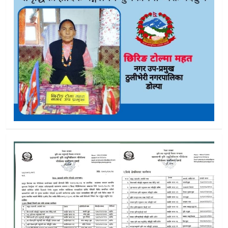
डोल्पामा पार्टी फेरबदलको लहर :त्रिपुरासुन्दरी–२ का नेकपाका दुई युवा
काइके गाउँपालिकाद्वारा एमाले डाेल्पा उम्मेदवारकाे अभिव्यक्ति प्रति आ
खेतमै पुगे ‘घण्टी:श्रमसँगै परिवर्तनको सन्देश बोकेर घरदैलोमा देवसिंह
डोल्पामा एमाले–प्रलोपा खुला मोर्चाबन्दी:६ हजारको राज कि १८ हज
डोल्पाको निर्णय–घडी : वाचा, विरासत र विवेकको त्रिकोणमा धनबहादु
डोल्पाका नवजात शिशुको नेपाली सेनाको हेलिकप्टरबाट उद्दार
डोल्पा प्रहरीकाे प्रगति विवरण सार्वजनिक:माघमा ५ मुद्दा दर्ता, ६६६ ज
डाेल्पा त्रिपुरासुन्दरी–८ पहाडामा एमाले त्याग: नौ जना नेपाली कांग्रेस प्र
डाेल्पामा अरु चुनावी प्रचारमा, प्रलाेपाका बुढाक्षेत्री पीडितसँग अस्पत
डोल्पा जीप दुर्घटनाप्रति कांग्रेस उम्मेदवार बुढाद्वारा शोक व्यक्त
डाेल्पाकाे रातजुरमा बोलेरो जिप दुर्घटना : एककाे मृत्यु दुई घाइते