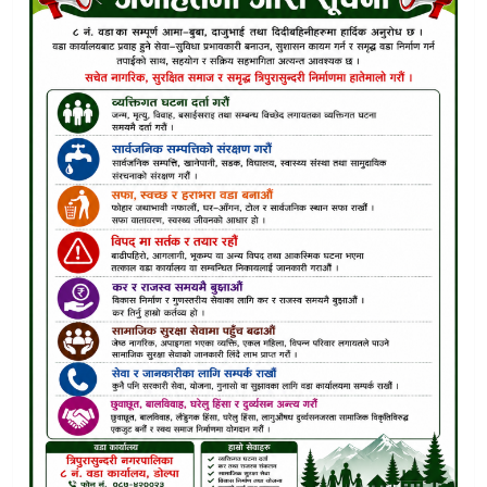
हट्याे कर्णाली बैङक छाेरी खाता
अनुगमनको कडाइले डोल्पामा विकास र अनुदान कार्यक्रम सुधारउन्मु
बुम र क्यामेराको आडमा भ्यूजको खेती: सरकारी कार्यालयमा पत्रकारह
ठुलीभेरीमा अवैध ढुंगा उत्खनन गरेर ढुवानी गरिरहेकाे ट्याक्टर प्रहरीक
डोल्पाको ठूलीभेरी पूर्णखोप सुनिश्चितता तथा दिगोपना पालिका घोषित
डोल्पामा लागूऔषधसहित एक युवक पक्राउ, अनुसन्धान जारी
सीमा विवादभन्दा सहकार्यमा जोड :डोल्पा–रुकुम पूर्वबीच उच्चस्तरीय
डोल्पाको भगवती मन्दिरमा एक हजार वर्ष पुरानो जीवितै धान रोपाइँ पर
ब्रेक फेल हुँदा बोलेरो जिप दुर्घटना, ८ जना घाइते
भेडा–बाख्रा पकेट कार्यक्रमको सर्वपक्षीय अनुगमन, व्यावसायिक पशुप
त्रिपुरासुन्दरीमा १५ करोडको पूर्वाधार, गुणस्तरमा उठ्याे प्रश्न !