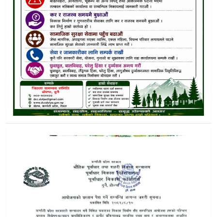
चौरजहारी नगरपालिकामा १ लाख घुस प्रकरण :मेयर बादी विरुद्ध मुद्दा
भेरी करिडोर जिम्मा सेनालाई दिलाएकोमा मन्त्रीलाई सांसद बुढाको ध
भेरी करिडोरको डाेल्पा लासिक्याप–सिसौल सडक खन्ने जिम्मा नेपाली 
डोल्पामा एसइइका लागि ४ परीक्षा केन्द्र तोकिए, ६७४ विद्यार्थी सहभागी 
डोल्पा प्रहरीकाे प्रगति विवरण सार्वजनिक :२ मुद्दा दर्ता, ११ हजार रा
डाेल्पााकाे त्रिपुराकोटमा देवी भागवत महापुराण नवाह यज्ञ हुने,पुण्य 
मध्यपूर्व हल्लाले डोल्पामा एलपी ग्यास किन्ने होड, बजारमा अभावको त्
डाेल्पाकाे मुड्केचुला–४ इलमा फेदी खोला जलविद्युत् आयोजनाबारे स
डाेल्पाकाे भेत्तीमा ठूलीभेरीको पहिचान झल्किने प्रवेशद्वार बन्ने
कृषकका आवश्यकता समेट्दै डोल्पामा कृषि योजना तर्जुमा गाेष्ठि
किशोरी बलात्कारपछि हत्या घटनामा नागरिक समाजको डाेल्पाकाे ध्या