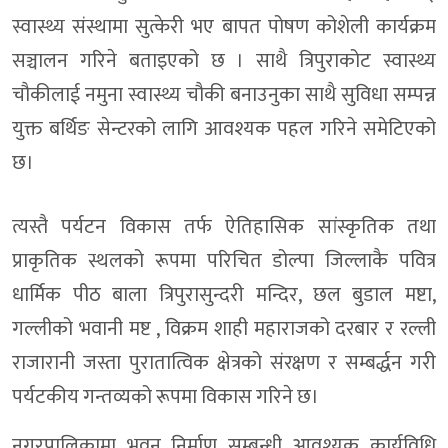
कर्णालीमा साउने संक्रान्ति पर्व २०८३ सम्पन्न
स्वास्थ्य संस्थामा सुत्केरी भए बापत पोषण कोशेली कार्यक्रम
दुनैको मुहार फेर्न १५ करोडको योजना, मन्त्री बुढाद्वारा शिलान्यास
सञ्चालन गरिने बताइएको छ । साथै त्रिपुराकोट स्वास्थ्य
त्रिपुराकोटमा ५५ लाखसहित पक्राउ परेकामाथि अनुसन्धान गर्न ५ दिनक
चौकीलाई नमुना स्वास्थ्य चौकी बनाउनुका साथै सुविधा सम्पन्न
युक्त बर्थिङ सेन्टरको लागि आवश्यक पहल गरिने समेटिएको
डाेल्पा काइकेमा गुम्बातारा–कोलाताचिन–सहरतारा–तुपतारा सडक नि
छ।
डोल्पामा स्रोत नखुलेको ५५ लाख ९० हजारसहित पक्राउ परेका दुई ज
डाेल्पा त्रिपुराकाेटबाट ५५ लाख रुपैयाँसहित दुई जना प्रहरी नियन्त्रणमा,
त्यस्तै पर्यटन विकास तर्फ ऐतिहासिक सांस्कृतिक तथा
डाेल्पा दुनै जाेड्ने भेरीनदिमाथि सहित भेरी करिडोरका १३ पक्की पुलक
प्राकृतिक स्थलको रूपमा परिचित डोल्पा जिल्लाकै पवित्र
डोल्पामा सार्वजनिक सुनुवाइ: जनप्रतिनिधि अनुपस्थित, भेरी करिडोरप्र
धार्मिक पीठ बाला त्रिपुरासुन्दरी मन्दिर, छल बुडाल मष्टा,
गल्लीको भवानी मष्ट , विक्रम शाही महाराजको दरबार र रल्ली
डोल्पामा नयाँ जिल्ला दररेट : कुशल कामदारको ज्याला रु. १,९५५ 
राजारानी जस्ता पुरातात्विक क्षेत्रको संरक्षण र सम्बर्द्धन गरी
विज्ञापनमा लगाइएको एकद्वार प्रणाली सर्वोच्चद्वारा खारेज
पर्यटकीय गन्तव्यको रूपमा विकास गरिने छ।
बर्ड फ्लु : लक्षण, जोखिम र रोकथामका उपाय
नगरपालिकामा भवन निर्माण सम्बन्धी आवश्यक कार्यविधि
डोल्पा ठुलिभेरि र त्रिपुरासुन्दरीमा अझै ५१ प्रतिशत बालविवाह,९९% प्र