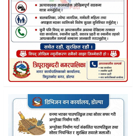
अब सरकारी बोलपत्रको विज्ञापन पत्रपत्रिकामा प्रकाशन गर्नै नपर्ने
भेरिकरिडाेर अन्तर्गत तल्लुमा पुल निर्माण कार्यले लियाे गति, डोल्पाम
डोल्पा सडक भ्रष्टाचार प्रकरण: तीन जना दोषी ठहर, पाँच जनाले पाए 
शे–फोक्सुण्डो गाउँपालिकामा QR कोडमार्फत सिधै गुनासो तथा सुझाव
ओलीको गिरफ्तारीविरुद्ध एमाले डोल्पाद्वारा आन्दोलन घोषणा
सरकारको ‘भातृ संगठन खारेज’ बहसबीच शिक्षक संघ डाेल्पाको प्रति
भारत सरकारको सहयोगमा डोल्पाको कस्तुरी माविमा अत्याधुनिक भवन 
डाेल्पाकाे ठुलीभेरीमा क्षयरोग खोजपड्ताल तीव्र: १ सय १६ जनाको भय
डोल्पामा आर्थिक गणना आगामी बैशाख २ देखि असार ७ सम्म गरिने
त्रिपुरासुन्दरीमा स्वास्थ्य कार्यक्रमको अर्धवार्षिक समीक्षा सम्पन्न
रास्वपाका डिपि अर्याल सभामुखमा निर्विरोध