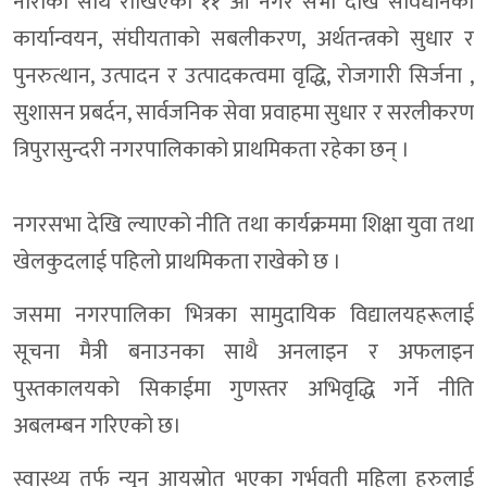
नाराका साथ राखिएको ११ औं नगर सभा देखि संविधानको
डोल्पोबुद्धमा स्वास्थ्य सेवाको ऐतिहासिक छलाङ : धोमा पहिलो संस्थाग
कार्यान्वयन, संघीयताको सबलीकरण, अर्थतन्त्रको सुधार र
एमाले डोल्पामा जिम्मेवारी हेरफेर : उपाध्यक्षमा नरबहादुर बुढा
पुनरुत्थान, उत्पादन र उत्पादकत्वमा वृद्धि, रोजगारी सिर्जना ,
डोल्पाको दुनैमा दोस्रो पर्यटन तथा सांस्कृतिक महोत्सव सुरु
सुशासन प्रबर्दन, सार्वजनिक सेवा प्रवाहमा सुधार र सरलीकरण
एमाले डोल्पाका सचिवालय सदस्य टेक शाहीद्वारा पार्टीका सबै जिम्मेव
त्रिपुरासुन्दरी नगरपालिकाको प्राथमिकता रहेका छन् ।
नागरिकले सुरक्षा अनुभूति गर्ने वातावरण बनाउन नागरिक समाज डाेल्प
नगरसभा देखि ल्याएको नीति तथा कार्यक्रममा शिक्षा युवा तथा
डोल्पाको पर्यटन र स्थानीय उत्पादनको ‘ब्रान्डिङ’ गर्न दोस्रो पर्यटन तथ
खेलकुदलाई पहिलो प्राथमिकता राखेको छ ।
भेरी करिडोरमा पहिरोको कहर:सडक अवरुद्ध,यात्रु अलपत्र,आयाेजना प्
जसमा नगरपालिका भित्रका सामुदायिक विद्यालयहरूलाई
ठूलीभेरीमा डिजिटल प्रणाली:अब हाजिरीमा औँठाछाप, सेवाप्रवाहमा ज
सूचना मैत्री बनाउनका साथै अनलाइन र अफलाइन
डोल्पाको दुर्गम मुड्केचुलामा गाउँ प्रहरी भर्ना, चार जना नियुक्तिका ल
पुस्तकालयको सिकाईमा गुणस्तर अभिवृद्धि गर्ने नीति
त्रिपुरासुन्दरी–३ को वडासभा सम्पन्न : खुला बहसबाट योजना छनोट त
अबलम्बन गरिएको छ।
रंगमानको सामुदायिक वनमा बेवारिसे एकनाले भरुवा बन्दुक फेला
स्वास्थ्य तर्फ न्युन आयस्रोत भएका गर्भवती महिला हरुलाई