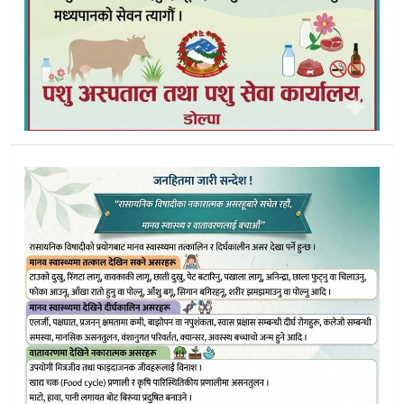
खानेपानी सिचाई तर्फ डाेल्पामा ९६ प्रतिशत योजना कार्यान्वयन,खर्चप्र
सडक र इन्टरनेट समस्या समाधान माग्दै शे फाेक्सुण्डाे पालिका अध्यक्ष ग
फाेक्सुण्डाे तालमा स्यार्बाे नाच” संरक्षण र पुस्तान्तरणकाे अभियान स
डाेल्पाकाे जगदुल्लामा चोरी–सिकार नियन्त्रणका सम्बन्धि क्षमता विका
डोल्पा भाेरगाउँका तीर्थयात्रीकाे दैलेखमा डुबेर मृत्यु
चोरी शिकार राेकथाम र नियन्त्रण गर्न समुदायलाई जनचेतना कार्यक्र
त्रिवेणीमा अराजकता:बाईक नियन्त्रणमा लिएर धम्की, सुरक्षाको अभावल
आंगिक नहुँदा संघर्षमै डोल्पो क्याम्पस, नयाँ भवनसँगै आशाको किरण
सांसद बुढाद्वारा डाेल्पाका लागि अर्बौंको ‘डेभलपमेन्ट प्याकेज’ सहित
गृहमन्त्री बनेकाे २६ दिनमै दिए पदबाट राजिनामा
डोल्पामा १४ बोरा सिलाजितसहित दुई जना पक्राउ