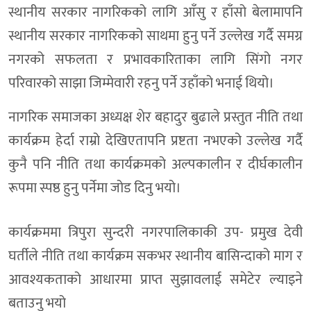
स्थानीय सरकार नागरिकको लागि आँसु र हाँसो बेलामापनि
डोल्पामा पहिलो पटक ई–पेन्सन पट्टा सेवा सुरु, काठमाडौं धाउने बाध्यत
स्थानीय सरकार नागरिकको साथमा हुनु पर्ने उल्लेख गर्दै समग्र
गैरीगाउँका बाढीपीडितलाई विभिन्न संस्थाकाे सहयाेग, पुनःस्थापनामा ज
नगरको सफलता र प्रभावकारिताका लागि सिंगो नगर
बालविवाह मुक्त अभियान:नगरप्रमुख–उपप्रमुखलाई ३२ बुँदे ध्यानाकर्षण
परिवारको साझा जिम्मेवारी रहनु पर्ने उहाँको भनाई थियो।
डाेल्पा मौरेलेख जिप दुर्घटना : एकको मृत्यु, ११ घाइतेको पहिचान सार
नागरिक समाजका अध्यक्ष शेर बहादुर बुढाले प्रस्तुत नीति तथा
बाढीमा गम्भीर घाइते रेउली विकलाई सेनाको हेलिकप्टरबाट सुर्खेत ल
कार्यक्रम हेर्दा राम्रो देखिएतापनि प्रष्टता नभएको उल्लेख गर्दै
त्रिपुरासुन्दरीमा सुरक्षित आप्रवासन कार्यक्रमको कार्यान्वयन मोडाल
कुनै पनि नीति तथा कार्यक्रमको अल्पकालीन र दीर्घकालीन
रूपमा स्पष्ठ हुनु पर्नेमा जोड दिनु भयो।
मध्यराति आएको बाढीमा परी डोल्पामा एक महिलाको मृत्यु, ६ जना घा
पशु कार्यालयद्वारा मुख्यमन्त्री उत्कृष्ट कृषक पुरस्कार : डोल्पाका ती
कार्यक्रममा त्रिपुरा सुन्दरी नगरपालिकाकी उप- प्रमुख देवी
राष्ट्रिय विज्ञापन नीति–२०८३ लागू, स्थानीय सञ्चारमाध्यमलाई प्राथमि
घर्तीले नीति तथा कार्यक्रम सकभर स्थानीय बासिन्दाको माग र
ऊर्जामन्त्री श्रेष्ठद्वारा १०६ मेगावाट जगदुल्ला जलविद्युत आयोजनाक
आवश्यकताको आधारमा प्राप्त सुझावलाई समेटेर ल्याइने
शिसाैल–ल्यासिक्याप–दुनै सडक खण्डमा नयाँ निर्माण मोडालिटी अघि 
बताउनु भयो