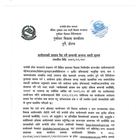
डोल्पाबाट सांसद बनेका बुढाको प्रतिबद्धता:“जनताको विश्वास कहिल्यै
डोल्पाबाट धनबहादुर बुढाको लगातार चौथो जित
अर्धकट्टीसहित ७ मतपत्र भेटिएपछि राेकिएकाे डाेल्मपाकाे मतगणना अ
डोल्पा मतगणना अपडेट:,तारा चुनाव चिन्हका धनबहादुर बुढा अग्रस्था
डोल्पामा शान्तिपूर्ण मतदान सम्पन्न, ६६.१६ प्रतिशत मत खस्यो
पहिले हाम्रालाई मत हाल्थेँ, यसपटक राम्रोलाई डाेल्पाकी ८८ वर्षीया दन
डाेल्पाका ७० मतदान केन्द्र मध्ये ५ मतदान केन्द्रमा अझै शुरु भएन 
डाेल्पामा आयाेगकाे अनुगमन:अपायक मतदान केन्द्र र कमजोर मतदाता शि
फोतगाउँ मतदान केन्द्रमा खटिएका पाँच कर्मचारी बिरामी, दुई जनाको ह
शे फोक्सुण्डाेकाे फाेत मतदान केन्द्रमा निर्वाचन टोली बिरामी, सेनाद्वारा 
त्रिपुरा मावि काटियाचौरदेखि जिल्लाभर: ७० वटै केन्द्रमा सर्वदलीय ‘ग्