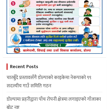
Recent Posts
चारबुँदे प्रस्तावसँगै डाेल्पाकाे काइकेमा नेकपाकाे ९९
सदस्यीय गाउँ समिति गठन
डोल्पामा प्रहरीद्वारा पाँच रोपनी क्षेत्रमा लगाइएको गाँजाका
बोट नष्ट