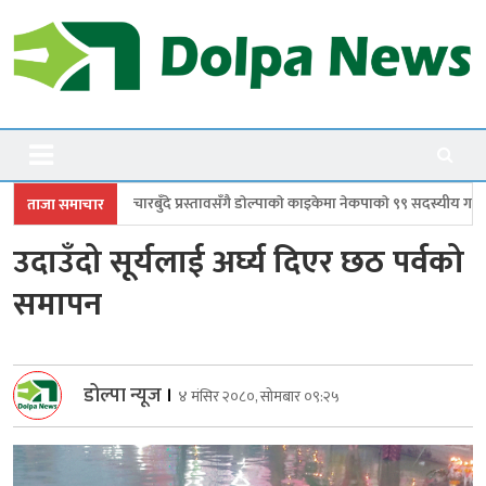
Skip
to
content
Dolpanews
Online Photo News Portal
दे प्रस्तावसँगै डाेल्पाकाे काइकेमा नेकपाकाे ९९ सदस्यीय गाउँ समिति गठन
डोल्पामा 
ताजा समाचार
उदाउँदो सूर्यलाई अर्घ्य दिएर छठ पर्वको
समापन
डोल्पा न्यूज
।
४ मंसिर २०८०, सोमबार ०९:२५