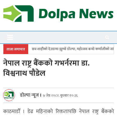
Skip
to
content
Dolpanews
Online Photo News Portal
 शाहीको देउडामा झुम्यो डोल्पा, महोत्सव बन्यो कर्णालीको सांगीतिक उत्सव
त्रिपुर
ताजा समाचार
नेपाल राष्ट्र बैंकको गभर्नरमा डा.
विश्वनाथ पौडेल
डोल्पा न्यूज
।
७ जेष्ठ २०८२, बुधबार १०:३६
काठमाडौँ । डेढ महिनाको रिक्ततापछि नेपाल राष्ट्र बैंकको