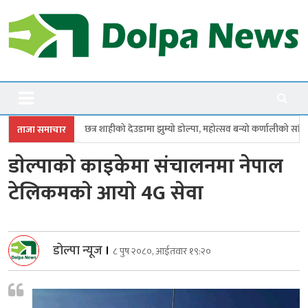
Skip
to
content
Dolpanews
Online Photo News Portal
शाहीको देउडामा झुम्यो डोल्पा, महोत्सव बन्यो कर्णालीको सांगीतिक उत्सव
त्रिपुरास
ताजा समाचार
डाेल्पाकाे काइकेमा संचालनमा नेपाल
टेलिकमकाे आयाे 4G सेवा
डोल्पा न्यूज
।
८ पुष २०८०, आईतवार १९:२०