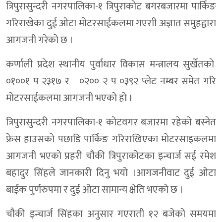
त्रिपुरासुन्दरी नगरपालिका-१ त्रिपुराकाेट बगरबजारमा पार्किङ
गरिराखेका दुई ओटा माेटरसाईकलमा गएराी अज्ञात समुहद्वारा
आगजनी गरेकाे छ ।
कर्णाली प्रदेश स्थानीय पुर्वाधार विकास मन्त्रालय सुर्खेतकाे
०१००१ प २३१७ र ०२०० २ प ०३९२ प्लेट नम्बर समेत गरि
माेटरसाईकलमा आगजनी भएकाे हाे ।
त्रिपुरासुन्दरी नगरपालिका-१ काेटवगर बजारमा रहेकाे बस्नेत
फ्रेस हाउसकाे पछाडि पार्किङ गरिराखिएका माेटरसाइकलमा
आगजनी भएकाे प्रहरी चाैकी त्रिपुराकाेटका इन्चार्ज सई रमेश
बहादुर सिंहले जानकारी दिनु भयाे ।आगजनीवाट दुई ओटा
बाईक पुर्णरुपमा र दुई ओटा सामान्य क्षेति भएकाे छ ।
चाैकी इन्चार्ज सिंहका अनुसार गएराती १२ बजेकाे समयमा