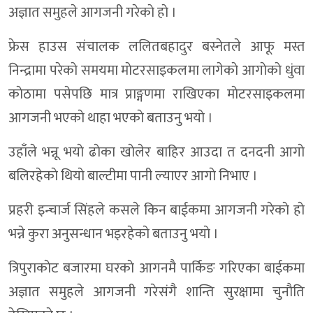
अज्ञात समुहले आगजनी गरेकाे हाे ।
फ्रेस हाउस संचालक ललितबहादुर बस्नेतले आफू मस्त
निन्द्रामा परेकाे समयमा माेटरसाइकलमा लागेकाे आगाेकाे धुंवा
काेठामा पसेपछि मात्र प्राङ्गणमा राखिएका माेटरसाइकलमा
आगजनी भएकाे थाहा भएकाे बताउनु भयाे ।
उहाँले भन्नू भयाे ढाेका खाेलेर बाहिर आउदा त दनदनी आगाे
बलिरहेकाे थियाे बाल्टीमा पानी ल्याएर आगाे निभाए ।
प्रहरी इन्चार्ज सिंहले कसले किन बाईकमा आगजनी गरेकाे हाे
भन्ने कुरा अनुसन्धान भइरहेकाे बताउनु भयाे ।
त्रिपुराकाेट बजारमा घरकाे आगनमै पार्किङ गरिएका बाईकमा
अज्ञात समुहले आगजनी गरेसंगै शान्ति सुरक्षामा चुनाैति