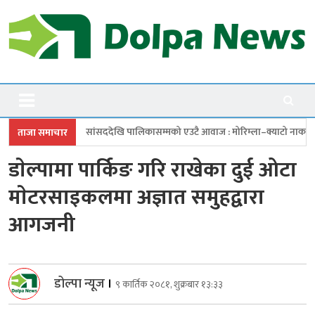
Skip
to
content
Dolpanews
Online Photo News Portal
ेखि पालिकासम्मको एउटै आवाज : मोरिम्ला–क्याटो नाका तत्काल खोल
चारबुँदे 
ताजा समाचार
डाेल्पामा पार्किङ गरि राखेका दुई ओटा
माेटरसाइकलमा अज्ञात समुहद्वारा
आगजनी
डोल्पा न्यूज
।
९ कार्तिक २०८१, शुक्रबार १३:३३