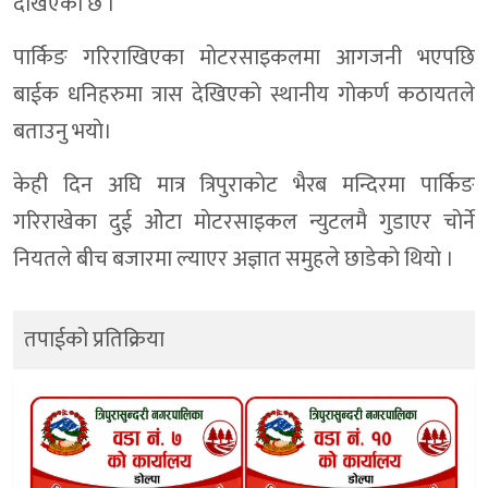
देखिएकाे छ ।
पार्किङ गरिराखिएका माेटरसाइकलमा आगजनी भएपछि
बाईक धनिहरुमा त्रास देखिएकाे स्थानीय गाेकर्ण कठायतले
बताउनु भयाे।
केही दिन अघि मात्र त्रिपुराकाेट भैरब मन्दिरमा पार्किङ
गरिराखेका दुई ओेटा माेटरसाइकल न्युटलमै गुडाएर चाेर्ने
नियतले बीच बजारमा ल्याएर अज्ञात समुहले छाडेकाे थियाे ।
तपाईको प्रतिक्रिया