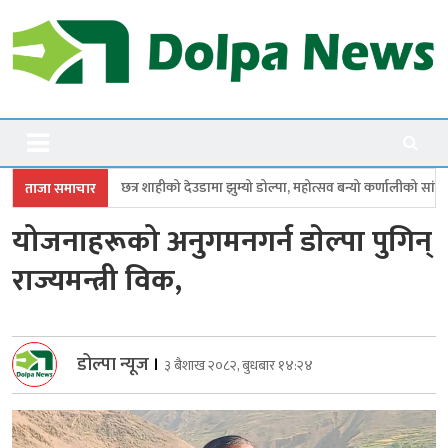
Skip
to
content
Dolpanews
Online Photo News Portal
ाहीको देउडामा झुम्यो डोल्पा, महोत्सव बन्यो कर्णालीको सांगीतिक उत्सव
त्रिपुरासु
ताजा समाचार
योजनाहरूको अनुगमनगर्न डाेल्पा पुगिन्
राज्यमन्त्री विक,
डोल्पा न्यूज
।
३ बैशाख २०८२, बुधबार १४:२४