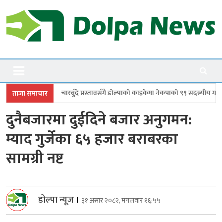
Skip
to
content
Dolpanews
Online Photo News Portal
 प्रस्तावसँगै डाेल्पाकाे काइकेमा नेकपाकाे ९९ सदस्यीय गाउँ समिति गठन
डोल्पामा प्
ताजा समाचार
दुनैबजारमा दुईदिने बजार अनुगमन:
म्याद गुर्जेका ६५ हजार बराबरका
सामग्री नष्ट
डोल्पा न्यूज
।
३१ असार २०८२, मंगलवार १६:५५