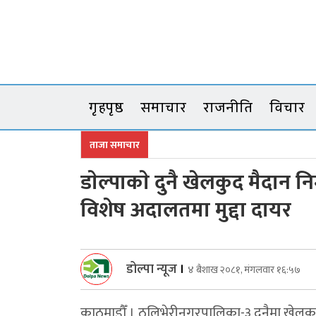
Skip
to
content
गृहपृष्ठ
समाचार
राजनीति
विचार
ताजा समाचार
डाेल्पाकाे दुनै खेलकुद मैदान न
विशेष अदालतमा मुद्दा दायर
डोल्पा न्यूज
।
४ बैशाख २०८१, मंगलवार १६:५७
काठमाडौँ । ठुलिभेरीनगरपालिका-३ दुनैमा खेलकु