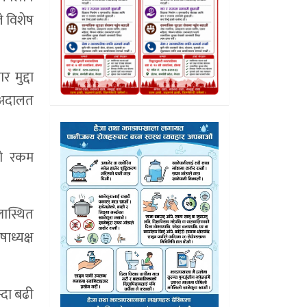
े विशेष
 मुद्दा
ष अदालत
को रकम
ास्थित
ाध्यक्ष
्दा बढी