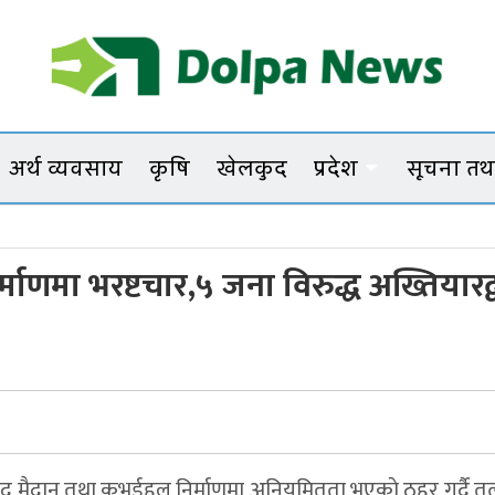
Dolpanews
Online Photo News Portal
अर्थ व्यवसाय
कृषि
खेलकुद
प्रदेश
सूचना तथा
िर्माणमा भरष्टचार,५ जना विरुद्ध अख्तियारद्
द मैदान तथा कभर्डहल निर्माणमा अनियमितता भएकाे ठहर गर्दै त