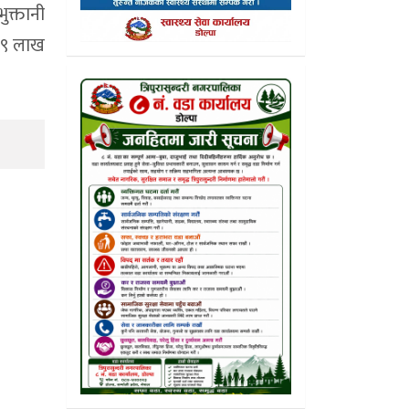
ुक्तानी
ध ९ लाख