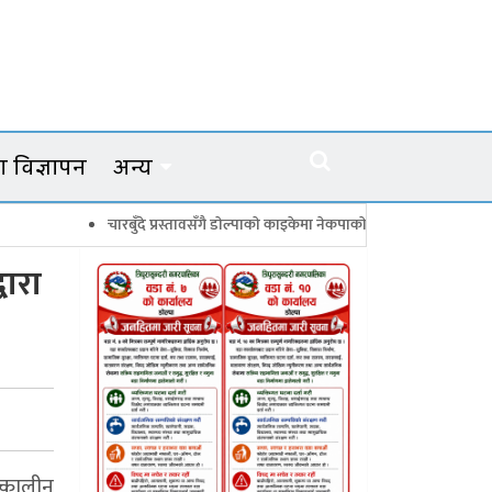
 विज्ञापन
अन्य
चारबुँदे प्रस्तावसँगै डाेल्पाकाे काइकेमा नेकपाकाे ९९ सदस्यीय गाउँ समिति गठन
वारा
त्कालीन