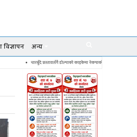
 विज्ञापन
अन्य
चारबुँदे प्रस्तावसँगै डाेल्पाकाे काइकेमा नेकपाकाे ९९ सदस्यीय गाउँ समिति गठन