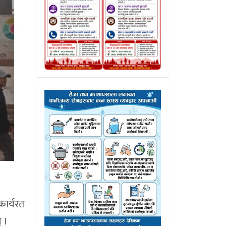
ार्यरत
 ।