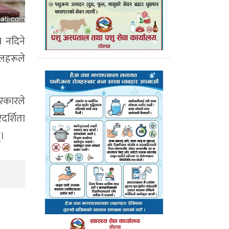
ा नदिने
दलहरूले
सरकारले
दर्शिता
्।